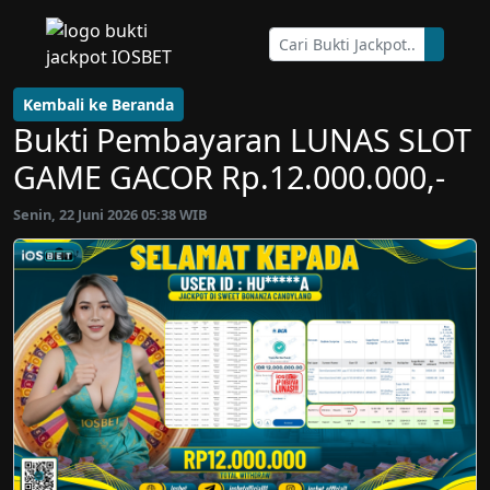
Kembali ke Beranda
Bukti Pembayaran LUNAS SLOT
GAME GACOR Rp.12.000.000,-
Senin, 22 Juni 2026 05:38 WIB