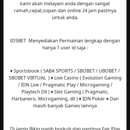
kami akan melayani anda dengan sangat
ramah,cepat,sopan dan online 24 jam pastinya
untuk anda.
IOSBET Menyediakan Permainan lengkap dengan
hanya 1 user id saja :
♦️ Sportsbook ( SABA SPORTS / SBOBET / UBOBET /
SBOBET VIRTUAL ) ♦️ Live Casino ( Evolution Gaming
/ IDN Live / Pragmatic Play / Microgaming /
Playtech Dll ) ♦️ Slot Gaming ( Pragmatic,
Harbanero, Microgaming, dll ) ♦️ IDN Poker ♦️ Dan
masih banyak Games lainnya
Di jamin Bikin nagih boskuh dan pastinya Fair Play