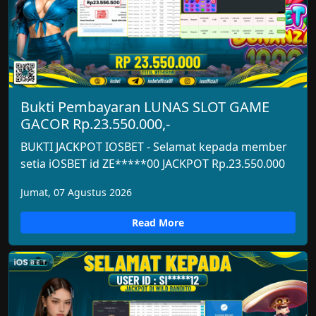
Bukti Pembayaran LUNAS SLOT GAME
GACOR Rp.23.550.000,-
BUKTI JACKPOT IOSBET - Selamat kepada member
setia iOSBET id ZE*****00 JACKPOT Rp.23.550.000
Jumat, 07 Agustus 2026
Read More