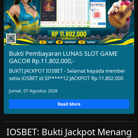
Bukti Pembayaran LUNAS SLOT GAME
GACOR Rp.11.802.000,-
BUKTI JACKPOT IOSBET - Selamat kepada member
setia iOSBET id SI*****12 JACKPOT Rp.11.802.000
Jumat, 07 Agustus 2026
Read More
IOSBET: Bukti Jackpot Menang