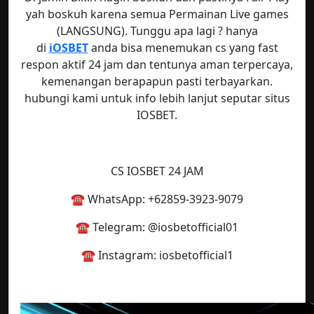
yah boskuh karena semua Permainan Live games
(LANGSUNG). Tunggu apa lagi ? hanya
di
iOSBET
anda bisa menemukan cs yang fast
respon aktif 24 jam dan tentunya aman terpercaya,
kemenangan berapapun pasti terbayarkan.
hubungi kami untuk info lebih lanjut seputar situs
IOSBET.
CS IOSBET 24 JAM
☎️ WhatsApp: +62859-3923-9079
☎️ Telegram: @iosbetofficial01
☎️ Instagram: iosbetofficial1