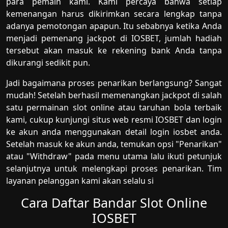
para pemain kami. Kami percaya bahwa setiap
kemenangan harus dikirimkan secara lengkap tanpa
adanya pemotongan apapun. Itu sebabnya ketika Anda
menjadi pemenang jackpot di IOSBET, jumlah hadiah
tersebut akan masuk ke rekening bank Anda tanpa
dikurangi sedikit pun.
Jadi bagaimana proses penarikan berlangsung? Sangat
mudah! Setelah berhasil memenangkan jackpot di salah
satu permainan slot online atau taruhan bola terbaik
kami, cukup kunjungi situs web resmi IOSBET dan login
ke akun anda menggunakan detail login iosbet anda.
Setelah masuk ke akun anda, temukan opsi "Penarikan"
atau "Withdraw" pada menu utama lalu ikuti petunjuk
selanjutnya untuk melengkapi proses penarikan. Tim
layanan pelanggan kami akan selalu si
Cara Daftar Bandar Slot Online
IOSBET