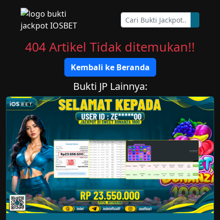
404 Artikel Tidak ditemukan!!
Kembali ke Beranda
Bukti JP Lainnya: