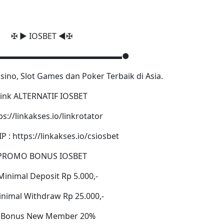
✠ ► IOSBET ◄✠
▬▬▬▬▬▬▬▬▬▬▬▬▬▬▬▬●
asino, Slot Games dan Poker Terbaik di Asia.
Link ALTERNATIF IOSBET
tps://linkakses.io/linkrotator
IP : https://linkakses.io/csiosbet
PROMO BONUS IOSBET
Minimal Deposit Rp 5.000,-
nimal Withdraw Rp 25.000,-
 Bonus New Member 20%