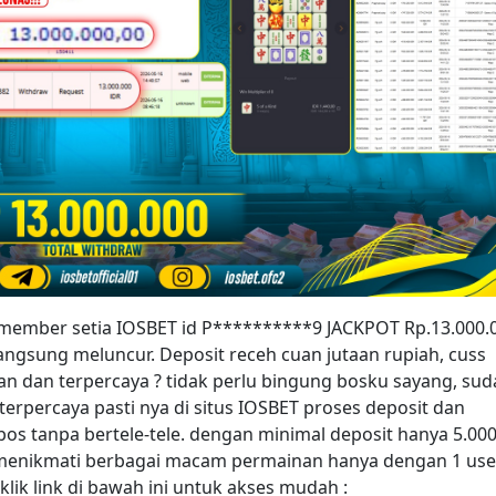
member setia IOSBET id P**********9 JACKPOT Rp.13.000.
sung meluncur. Deposit receh cuan jutaan rupiah, cuss
an dan terpercaya ? tidak perlu bingung bosku sayang, su
erpercaya pasti nya di situs IOSBET proses deposit dan
bos tanpa bertele-tele. dengan minimal deposit hanya 5.00
a menikmati berbagai macam permainan hanya dengan 1 use
lik link di bawah ini untuk akses mudah :