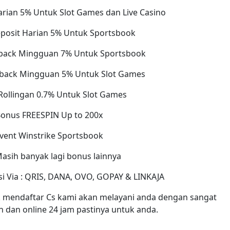
rian 5% Untuk Slot Games dan Live Casino
posit Harian 5% Untuk Sportsbook
back Mingguan 7% Untuk Sportsbook
back Mingguan 5% Untuk Slot Games
Rollingan 0.7% Untuk Slot Games
Bonus FREESPIN Up to 200x
vent Winstrike Sportsbook
asih banyak lagi bonus lainnya
i Via : QRIS, DANA, OVO, GOPAY & LINKAJA
mendaftar Cs kami akan melayani anda dengan sangat
 dan online 24 jam pastinya untuk anda.