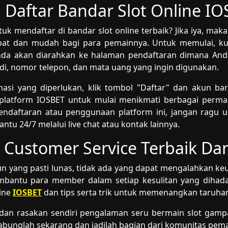
 Daftar Bandar Slot Online I
 mendaftar di bandar slot online terbaik? Jika iya, mak
at dan mudah bagi para pemainnya. Untuk memulai, kunj
Anda akan diarahkan ke halaman pendaftaran dimana And
ndi, nomor telepon, dan mata uang yang ingin digunakan.
rmasi yang diperlukan, klik tombol "Daftar" dan akun b
latform IOSBET untuk mulai menikmati berbagai permainan
endaftaran atau penggunaan platform ini, jangan ragu
tu 24/7 melalui live chat atau kontak lainnya.
 Customer Service Terbaik Dar
n yang pasti lunas, tidak ada yang dapat mengalahkan k
embantu para member dalam setiap kesulitan yang dihadap
line
IOSBET
dan tips serta trik untuk memenangkan taruhan
T dan rasakan sendiri pengalaman seru bermain slot gam
abunglah sekarang dan jadilah bagian dari komunitas pem