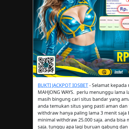
BUKTI JACKPOT IOSBET
- Selamat kepada 
MAHJONG WAYS. perlu menunggu lama lang
masih bingung cari situs bandar yang am
anda temukan situs yang pasti aman dan t
withdraw hanya paling lama 3 menit saja 
minimal withdraw 25.000 saja. anda bis
saja. tunggu apa lagi buruan gabung dan k