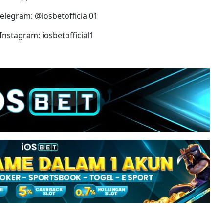
elegram: @iosbetofficial01
Instagram: iosbetofficial1