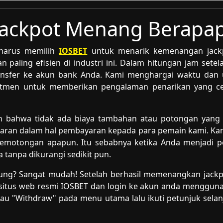
 Jackpot Menang Berapap
 harus memilih
IOSBET
untuk menarik kemenangan jackp
 paling efisien di industri ini. Dalam hitungan jam se
ansfer ke akun bank Anda. Kami menghargai waktu dan 
itmen untuk memberikan pengalaman penarikan yang ce
lah bahwa tidak ada biaya tambahan atau potongan yan
sparan dalam hal pembayaran kepada para pemain kami. K
pemotongan apapun. Itu sebabnya ketika Anda menjadi p
 tanpa dikurangi sedikit pun.
ung? Sangat mudah! Setelah berhasil memenangkan jackpot
 situs web resmi IOSBET dan login ke akun anda menggunak
au "Withdraw" pada menu utama lalu ikuti petunjuk sela