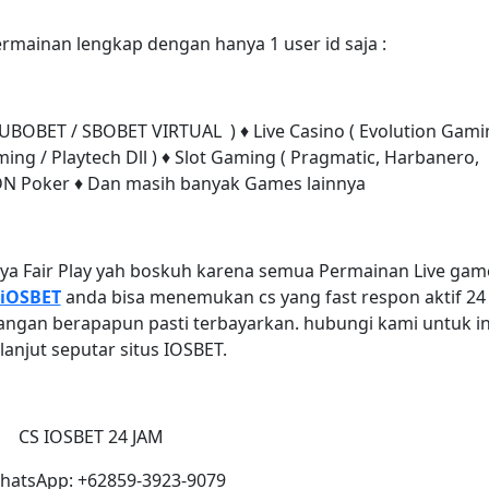
mainan lengkap dengan hanya 1 user id saja :
UBOBET / SBOBET VIRTUAL ) ♦️ Live Casino ( Evolution Gami
ing / Playtech Dll ) ♦️ Slot Gaming ( Pragmatic, Harbanero,
 IDN Poker ♦️ Dan masih banyak Games lainnya
nya Fair Play yah boskuh karena semua Permainan Live gam
iOSBET
anda bisa menemukan cs yang fast respon aktif 24
ngan berapapun pasti terbayarkan. hubungi kami untuk i
 lanjut seputar situs IOSBET.
CS IOSBET 24 JAM
hatsApp: +62859-3923-9079