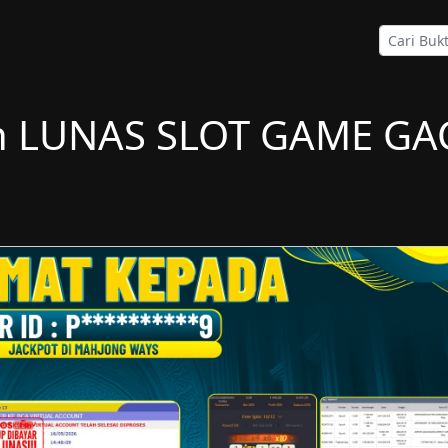
an LUNAS SLOT GAME G