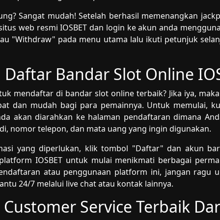
ung? Sangat mudah! Setelah berhasil memenangkan jackpot
 situs web resmi IOSBET dan login ke akun anda menggunak
au "Withdraw" pada menu utama lalu ikuti petunjuk sela
 Daftar Bandar Slot Online I
 mendaftar di bandar slot online terbaik? Jika iya, mak
at dan mudah bagi para pemainnya. Untuk memulai, kunj
Anda akan diarahkan ke halaman pendaftaran dimana And
ndi, nomor telepon, dan mata uang yang ingin digunakan.
rmasi yang diperlukan, klik tombol "Daftar" dan akun b
latform IOSBET untuk mulai menikmati berbagai permainan
endaftaran atau penggunaan platform ini, jangan ragu
tu 24/7 melalui live chat atau kontak lainnya.
 Customer Service Terbaik Dar