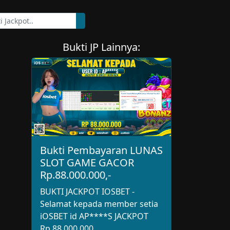
Bukti JP Lainnya:
Bukti Pembayaran LUNAS
SLOT GAME GACOR
Rp.88.000.000,-
BUKTI JACKPOT IOSBET -
Selamat kepada member setia
iOSBET id AP****S JACKPOT
Rp.88.000.000