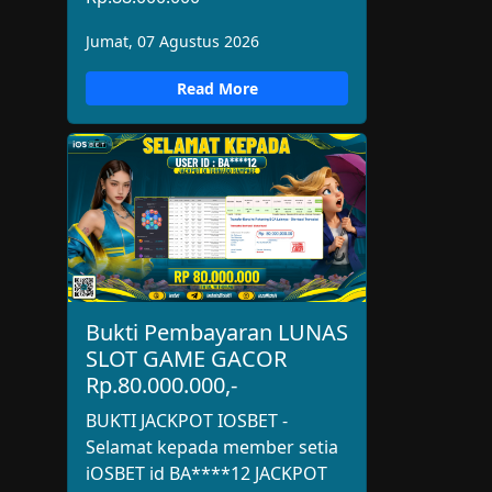
Jumat, 07 Agustus 2026
Read More
Bukti Pembayaran LUNAS
SLOT GAME GACOR
Rp.80.000.000,-
BUKTI JACKPOT IOSBET -
Selamat kepada member setia
iOSBET id BA****12 JACKPOT