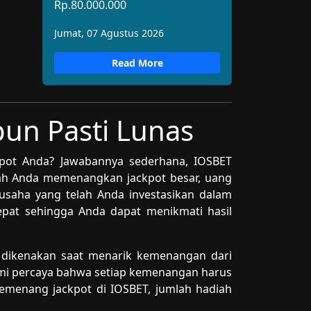
Rp.80.000.000
Jumat, 07 Agustus 2026
Read More
un Pasti Lunas
ot Anda? Jawabannya sederhana, IOSBET
telah Anda memenangkan jackpot besar, uang
usaha yang telah Anda investasikan dalam
pat sehingga Anda dapat menikmati hasil
g dikenakan saat menarik kemenangan dari
ami percaya bahwa setiap kemenangan harus
emenang jackpot di IOSBET, jumlah hadiah