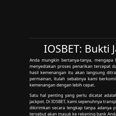
IOSBET: Bukti
Anda mungkin bertanya-tanya, mengapa
menyediakan proses penarikan tercepat dan
hasil kemenangan itu akan langsung ditr
permainan, itulah sebabnya kami berkom
kemenangan dengan lebih cepat.
Satu hal penting yang perlu dicatat ada
jackpot. Di IOSBET, kami sepenuhnya tran
dikirimkan secara lengkap tanpa adanya 
tersebut akan masuk ke rekening bank Anda