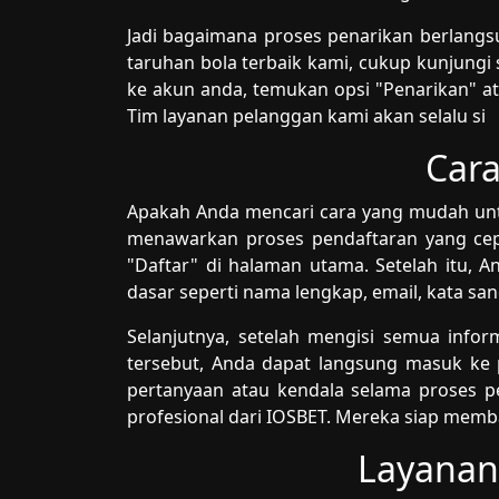
Jadi bagaimana proses penarikan berlangs
taruhan bola terbaik kami, cukup kunjungi
ke akun anda, temukan opsi "Penarikan" at
Tim layanan pelanggan kami akan selalu si
Cara
Apakah Anda mencari cara yang mudah untuk
menawarkan proses pendaftaran yang cep
"Daftar" di halaman utama. Setelah itu, 
dasar seperti nama lengkap, email, kata sa
Selanjutnya, setelah mengisi semua info
tersebut, Anda dapat langsung masuk ke p
pertanyaan atau kendala selama proses p
profesional dari IOSBET. Mereka siap memban
Layanan