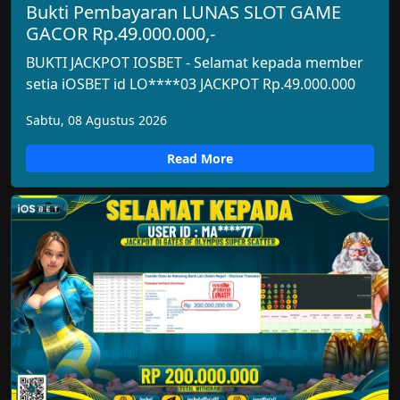
Bukti Pembayaran LUNAS SLOT GAME
GACOR Rp.49.000.000,-
BUKTI JACKPOT IOSBET - Selamat kepada member
setia iOSBET id LO****03 JACKPOT Rp.49.000.000
Sabtu, 08 Agustus 2026
Read More