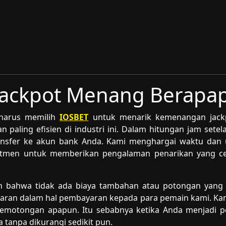
 Jackpot Menang Berapap
 harus memilih
IOSBET
untuk menarik kemenangan jackp
 paling efisien di industri ini. Dalam hitungan jam se
ansfer ke akun bank Anda. Kami menghargai waktu dan 
itmen untuk memberikan pengalaman penarikan yang ce
lah bahwa tidak ada biaya tambahan atau potongan yan
sparan dalam hal pembayaran kepada para pemain kami. K
pemotongan apapun. Itu sebabnya ketika Anda menjadi p
 tanpa dikurangi sedikit pun.