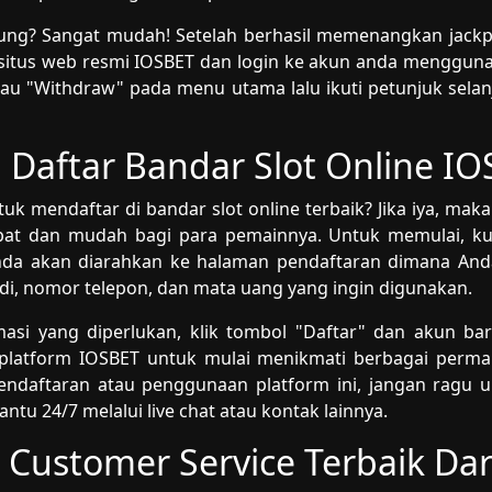
ung? Sangat mudah! Setelah berhasil memenangkan jackpot
 situs web resmi IOSBET dan login ke akun anda menggunak
au "Withdraw" pada menu utama lalu ikuti petunjuk sela
 Daftar Bandar Slot Online I
 mendaftar di bandar slot online terbaik? Jika iya, mak
at dan mudah bagi para pemainnya. Untuk memulai, kunj
Anda akan diarahkan ke halaman pendaftaran dimana And
ndi, nomor telepon, dan mata uang yang ingin digunakan.
rmasi yang diperlukan, klik tombol "Daftar" dan akun b
latform IOSBET untuk mulai menikmati berbagai permainan
endaftaran atau penggunaan platform ini, jangan ragu
tu 24/7 melalui live chat atau kontak lainnya.
 Customer Service Terbaik Dar