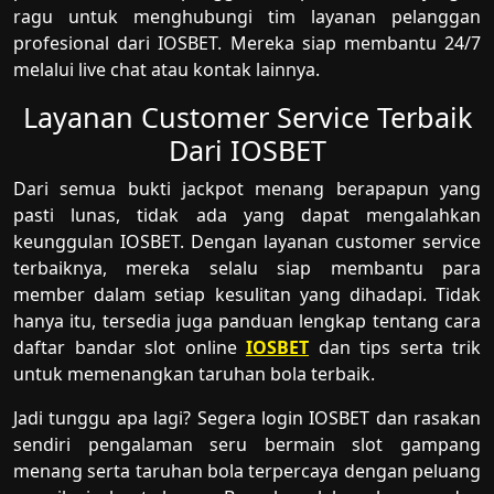
ragu untuk menghubungi tim layanan pelanggan
profesional dari IOSBET. Mereka siap membantu 24/7
melalui live chat atau kontak lainnya.
Layanan Customer Service Terbaik
Dari IOSBET
Dari semua bukti jackpot menang berapapun yang
pasti lunas, tidak ada yang dapat mengalahkan
keunggulan IOSBET. Dengan layanan customer service
terbaiknya, mereka selalu siap membantu para
member dalam setiap kesulitan yang dihadapi. Tidak
hanya itu, tersedia juga panduan lengkap tentang cara
daftar bandar slot online
IOSBET
dan tips serta trik
untuk memenangkan taruhan bola terbaik.
Jadi tunggu apa lagi? Segera login IOSBET dan rasakan
sendiri pengalaman seru bermain slot gampang
menang serta taruhan bola terpercaya dengan peluang