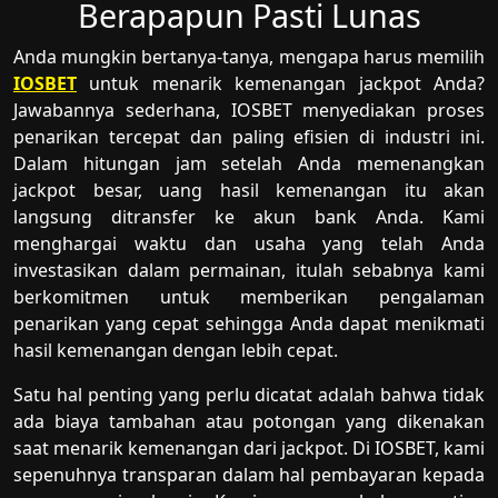
Berapapun Pasti Lunas
Anda mungkin bertanya-tanya, mengapa harus memilih
IOSBET
untuk menarik kemenangan jackpot Anda?
Jawabannya sederhana, IOSBET menyediakan proses
penarikan tercepat dan paling efisien di industri ini.
Dalam hitungan jam setelah Anda memenangkan
jackpot besar, uang hasil kemenangan itu akan
langsung ditransfer ke akun bank Anda. Kami
menghargai waktu dan usaha yang telah Anda
investasikan dalam permainan, itulah sebabnya kami
berkomitmen untuk memberikan pengalaman
penarikan yang cepat sehingga Anda dapat menikmati
hasil kemenangan dengan lebih cepat.
Satu hal penting yang perlu dicatat adalah bahwa tidak
ada biaya tambahan atau potongan yang dikenakan
saat menarik kemenangan dari jackpot. Di IOSBET, kami
sepenuhnya transparan dalam hal pembayaran kepada