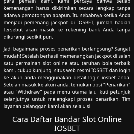
para pemain kami. Kami percaya bahwa setiap
kemenangan harus dikirimkan secara lengkap tanpa
adanya pemotongan apapun. Itu sebabnya ketika Anda
menjadi pemenang jackpot di IOSBET, jumlah hadiah
tersebut akan masuk ke rekening bank Anda tanpa
dikurangi sedikit pun.
Jadi bagaimana proses penarikan berlangsung? Sangat
mudah! Setelah berhasil memenangkan jackpot di salah
satu permainan slot online atau taruhan bola terbaik
kami, cukup kunjungi situs web resmi IOSBET dan login
ke akun anda menggunakan detail login iosbet anda.
Setelah masuk ke akun anda, temukan opsi "Penarikan"
atau "Withdraw" pada menu utama lalu ikuti petunjuk
selanjutnya untuk melengkapi proses penarikan. Tim
layanan pelanggan kami akan selalu si
Cara Daftar Bandar Slot Online
IOSBET