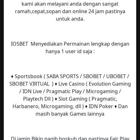
kami akan melayani anda dengan sangat
ramah,cepat,sopan dan online 24 jam pastinya
untuk anda.
IOSBET Menyediakan Permainan lengkap dengan
hanya 1 user id saja :
♦️ Sportsbook ( SABA SPORTS / SBOBET / UBOBET /
SBOBET VIRTUAL ) ♦️ Live Casino ( Evolution Gaming
/ IDN Live / Pragmatic Play / Microgaming /
Playtech Dll ) ♦️ Slot Gaming ( Pragmatic,
Harbanero, Microgaming, dll ) ♦️ IDN Poker ♦️ Dan
masih banyak Games lainnya
Di jamin Bikin nagih boskuh dan pastinya Fair Play