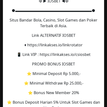
✠ ► IOSBET ◄✠
●▬▬▬▬▬▬▬▬▬▬▬▬▬▬▬▬▬▬▬▬●
Situs Bandar Bola, Casino, Slot Games dan Poker
Terbaik di Asia.
Link ALTERNATIF IOSBET
♦️ https://linkakses.io/linkrotator
📱 Link VIP : https://linkakses.io/csiosbet
PROMO BONUS IOSBET
⭐️ Minimal Deposit Rp 5.000,-
⭐️ Minimal Withdraw Rp 25.000,-
⭐️ Bonus New Member 20%
⭐️ Bonus Deposit Harian 5% Untuk Slot Games dan