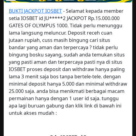
BUKTI JACKPOT IOSBET
- Selamat kepada member
setia IOSBET id JU*****2 JACKPOT Rp.15.000.000
GATES OF OLYMPUS 1000. Tidak perlu menunggu
lama langsung meluncur. Deposit receh cuan
jutaan rupiah, cuss masih bingung cari situs
bandar yang aman dan terpercaya ? tidak perlu
bingung bosku sayang, sudah anda temukan situs
yang pasti aman dan terpercaya pasti nya di situs
IOSBET proses deposit dan withdraw hanya paling
lama 3 menit saja bos tanpa bertele-tele. dengan
minimal deposit hanya 5.000 dan minimal withdraw
25.000 saja. anda bisa menikmati berbagai macam
permainan hanya dengan 1 user id saja. tunggu
apa lagi buruan gabung dan klik link di bawah ini
untuk akses mudah :