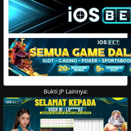
Bukti JP Lainnya: