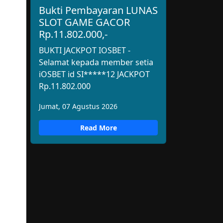
Bukti Pembayaran LUNAS
SLOT GAME GACOR
Rp.11.802.000,-
BUKTI JACKPOT IOSBET -
Selamat kepada member setia
iOSBET id SI*****12 JACKPOT
Rp.11.802.000
Jumat, 07 Agustus 2026
Read More