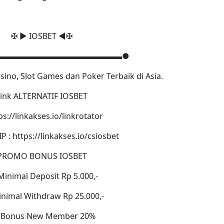
✠ ► IOSBET ◄✠
▬▬▬▬▬▬▬▬▬▬▬▬▬▬▬▬●
asino, Slot Games dan Poker Terbaik di Asia.
Link ALTERNATIF IOSBET
tps://linkakses.io/linkrotator
IP : https://linkakses.io/csiosbet
PROMO BONUS IOSBET
Minimal Deposit Rp 5.000,-
nimal Withdraw Rp 25.000,-
 Bonus New Member 20%