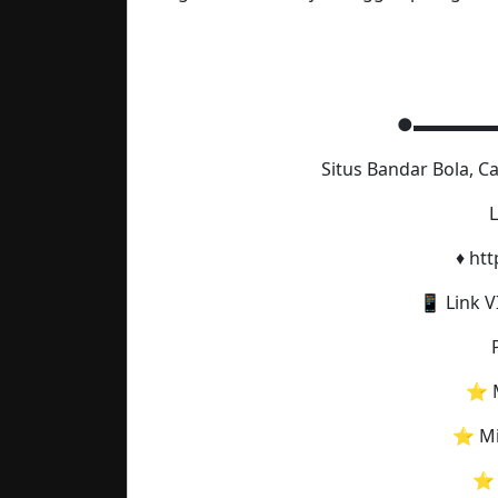
●▬▬▬▬
Situs Bandar Bola, C
♦️ ht
📱 Link V
⭐️ 
⭐️ Mi
⭐️