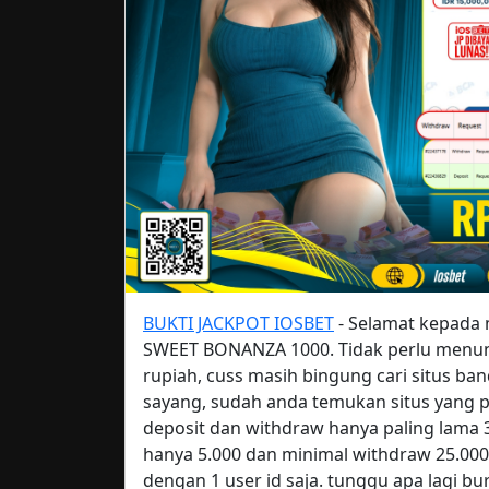
BUKTI JACKPOT IOSBET
- Selamat kepada 
SWEET BONANZA 1000. Tidak perlu menung
rupiah, cuss masih bingung cari situs ba
sayang, sudah anda temukan situs yang pa
deposit dan withdraw hanya paling lama 3
hanya 5.000 dan minimal withdraw 25.00
dengan 1 user id saja. tunggu apa lagi bu