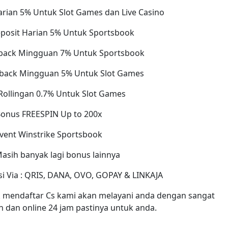
rian 5% Untuk Slot Games dan Live Casino
posit Harian 5% Untuk Sportsbook
back Mingguan 7% Untuk Sportsbook
back Mingguan 5% Untuk Slot Games
Rollingan 0.7% Untuk Slot Games
Bonus FREESPIN Up to 200x
vent Winstrike Sportsbook
asih banyak lagi bonus lainnya
i Via : QRIS, DANA, OVO, GOPAY & LINKAJA
mendaftar Cs kami akan melayani anda dengan sangat
 dan online 24 jam pastinya untuk anda.