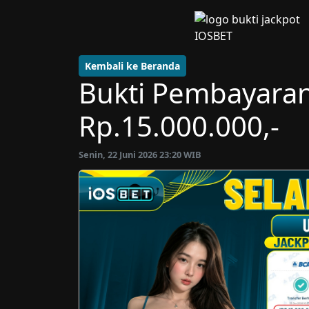
Kembali ke Beranda
Bukti Pembayar
Rp.15.000.000,-
Senin, 22 Juni 2026 23:20 WIB