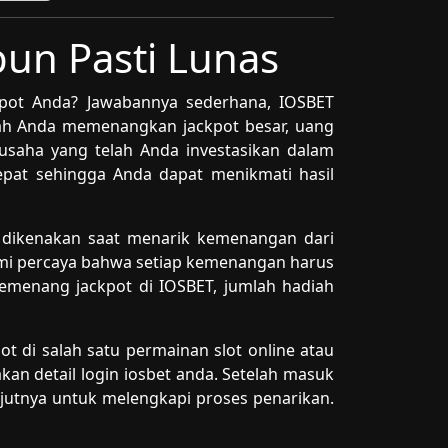
un Pasti Lunas
ot Anda? Jawabannya sederhana, IOSBET
telah Anda memenangkan jackpot besar, uang
usaha yang telah Anda investasikan dalam
pat sehingga Anda dapat menikmati hasil
g dikenakan saat menarik kemenangan dari
ami percaya bahwa setiap kemenangan harus
emenang jackpot di IOSBET, jumlah hadiah
 di salah satu permainan slot online atau
an detail login iosbet anda. Setelah masuk
njutnya untuk melengkapi proses penarikan.