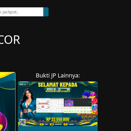
ACOR
Bukti JP Lainnya: