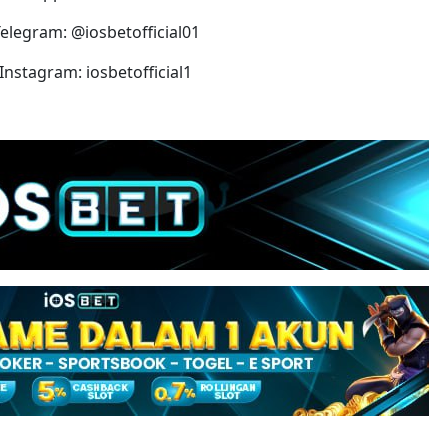
elegram: @iosbetofficial01
Instagram: iosbetofficial1