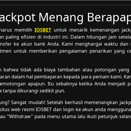
 Jackpot Menang Berapap
 harus memilih
IOSBET
untuk menarik kemenangan jackp
 paling efisien di industri ini. Dalam hitungan jam se
ansfer ke akun bank Anda. Kami menghargai waktu dan 
itmen untuk memberikan pengalaman penarikan yang ce
lah bahwa tidak ada biaya tambahan atau potongan yan
sparan dalam hal pembayaran kepada para pemain kami. K
pemotongan apapun. Itu sebabnya ketika Anda menjadi p
 tanpa dikurangi sedikit pun.
ung? Sangat mudah! Setelah berhasil memenangkan jackpot
 situs web resmi IOSBET dan login ke akun anda menggunak
au "Withdraw" pada menu utama lalu ikuti petunjuk sela