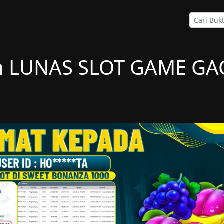
an LUNAS SLOT GAME G