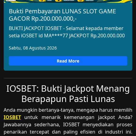
Bukti Pembayaran LUNAS SLOT GAME
GACOR Rp.200.000.000,-
BUKTI JACKPOT IOSBET - Selamat kepada member
setia iOSBET id MA****77 JACKPOT Rp.200.000.000
Sabtu, 08 Agustus 2026
Read More
IOSBET: Bukti Jackpot Menang
Berapapun Pasti Lunas
Anda mungkin bertanya-tanya, mengapa harus memilih
IOSBET
untuk menarik kemenangan jackpot Anda?
Jawabannya sederhana, IOSBET menyediakan proses
penarikan tercepat dan paling efisien di industri ini.