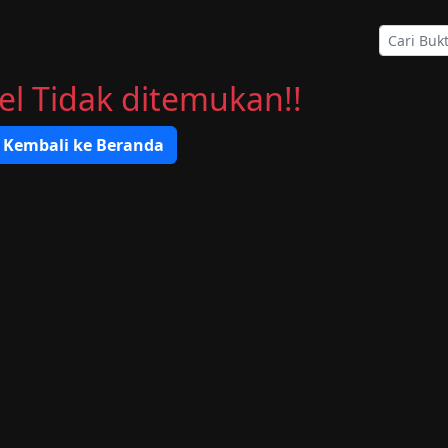
kel Tidak ditemukan!!
Kembali ke Beranda