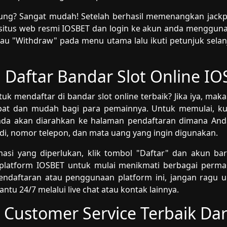
ung? Sangat mudah! Setelah berhasil memenangkan jackpot
 situs web resmi IOSBET dan login ke akun anda menggunak
au "Withdraw" pada menu utama lalu ikuti petunjuk sela
 Daftar Bandar Slot Online I
 mendaftar di bandar slot online terbaik? Jika iya, mak
at dan mudah bagi para pemainnya. Untuk memulai, kunj
Anda akan diarahkan ke halaman pendaftaran dimana And
ndi, nomor telepon, dan mata uang yang ingin digunakan.
rmasi yang diperlukan, klik tombol "Daftar" dan akun b
latform IOSBET untuk mulai menikmati berbagai permainan
endaftaran atau penggunaan platform ini, jangan ragu
tu 24/7 melalui live chat atau kontak lainnya.
 Customer Service Terbaik Dar