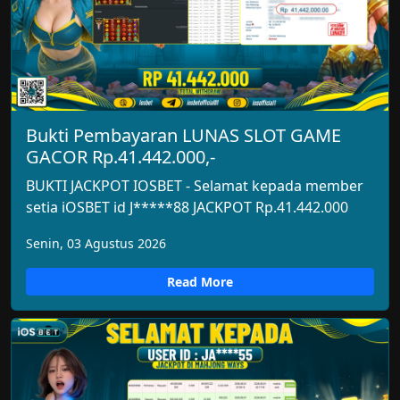
Bukti Pembayaran LUNAS SLOT GAME
GACOR Rp.41.442.000,-
BUKTI JACKPOT IOSBET - Selamat kepada member
setia iOSBET id J*****88 JACKPOT Rp.41.442.000
Senin, 03 Agustus 2026
Read More