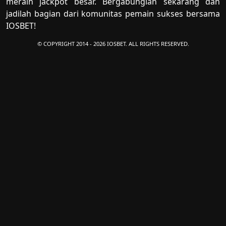
meraih jackpot besar. Bergabunglah sekarang dan
jadilah bagian dari komunitas pemain sukses bersama
IOSBET!
© COPYRIGHT 2014 - 2026 IOSBET. ALL RIGHTS RESERVED.