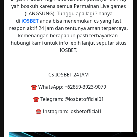
yah boskuh karena semua Permainan Live games
(LANGSUNG). Tunggu apa lagi ? hanya
di
iOSBET
anda bisa menemukan cs yang fast
respon aktif 24 jam dan tentunya aman terpercaya,
kemenangan berapapun pasti terbayarkan.
hubungi kami untuk info lebih lanjut seputar situs
IOSBET.
CS IOSBET 24 JAM
☎️ WhatsApp: +62859-3923-9079
☎️ Telegram: @iosbetofficial01
☎️ Instagram: iosbetofficial1