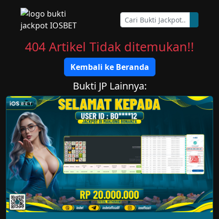
404 Artikel Tidak ditemukan!!
Kembali ke Beranda
Bukti JP Lainnya: