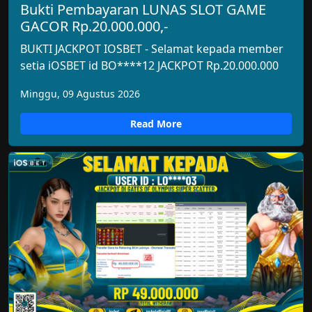
Bukti Pembayaran LUNAS SLOT GAME
GACOR Rp.20.000.000,-
BUKTI JACKPOT IOSBET - Selamat kepada member
setia iOSBET id BO****12 JACKPOT Rp.20.000.000
Minggu, 09 Agustus 2026
Read More