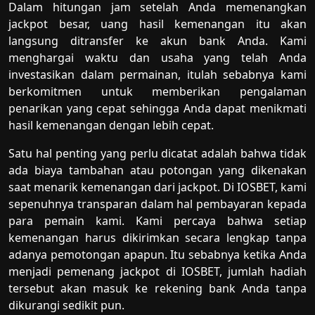
Dalam hitungan jam setelah Anda memenangkan
jackpot besar, uang hasil kemenangan itu akan
langsung ditransfer ke akun bank Anda. Kami
menghargai waktu dan usaha yang telah Anda
investasikan dalam permainan, itulah sebabnya kami
berkomitmen untuk memberikan pengalaman
penarikan yang cepat sehingga Anda dapat menikmati
hasil kemenangan dengan lebih cepat.
Satu hal penting yang perlu dicatat adalah bahwa tidak
ada biaya tambahan atau potongan yang dikenakan
saat menarik kemenangan dari jackpot. Di IOSBET, kami
sepenuhnya transparan dalam hal pembayaran kepada
para pemain kami. Kami percaya bahwa setiap
kemenangan harus dikirimkan secara lengkap tanpa
adanya pemotongan apapun. Itu sebabnya ketika Anda
menjadi pemenang jackpot di IOSBET, jumlah hadiah
tersebut akan masuk ke rekening bank Anda tanpa
dikurangi sedikit pun.