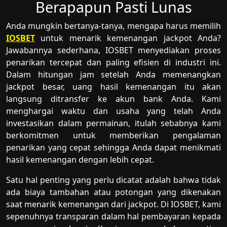
Berapapun Pasti Lunas
Anda mungkin bertanya-tanya, mengapa harus memilih
IOSBET
untuk menarik kemenangan jackpot Anda?
Jawabannya sederhana, IOSBET menyediakan proses
penarikan tercepat dan paling efisien di industri ini.
Dalam hitungan jam setelah Anda memenangkan
jackpot besar, uang hasil kemenangan itu akan
langsung ditransfer ke akun bank Anda. Kami
menghargai waktu dan usaha yang telah Anda
investasikan dalam permainan, itulah sebabnya kami
berkomitmen untuk memberikan pengalaman
penarikan yang cepat sehingga Anda dapat menikmati
hasil kemenangan dengan lebih cepat.
Satu hal penting yang perlu dicatat adalah bahwa tidak
ada biaya tambahan atau potongan yang dikenakan
saat menarik kemenangan dari jackpot. Di IOSBET, kami
sepenuhnya transparan dalam hal pembayaran kepada