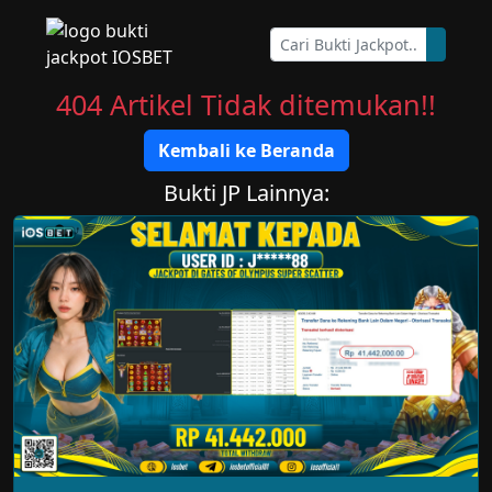
404 Artikel Tidak ditemukan!!
Kembali ke Beranda
Bukti JP Lainnya: