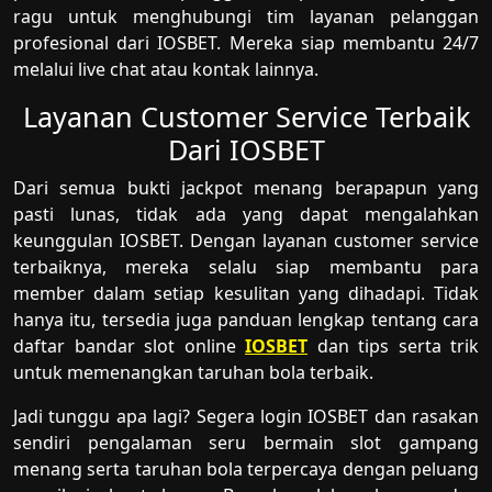
ragu untuk menghubungi tim layanan pelanggan
profesional dari IOSBET. Mereka siap membantu 24/7
melalui live chat atau kontak lainnya.
Layanan Customer Service Terbaik
Dari IOSBET
Dari semua bukti jackpot menang berapapun yang
pasti lunas, tidak ada yang dapat mengalahkan
keunggulan IOSBET. Dengan layanan customer service
terbaiknya, mereka selalu siap membantu para
member dalam setiap kesulitan yang dihadapi. Tidak
hanya itu, tersedia juga panduan lengkap tentang cara
daftar bandar slot online
IOSBET
dan tips serta trik
untuk memenangkan taruhan bola terbaik.
Jadi tunggu apa lagi? Segera login IOSBET dan rasakan
sendiri pengalaman seru bermain slot gampang
menang serta taruhan bola terpercaya dengan peluang