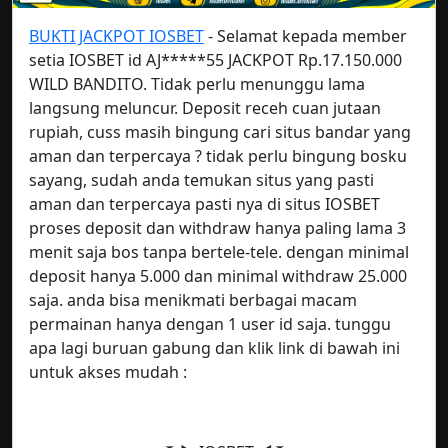
BUKTI JACKPOT IOSBET
- Selamat kepada member
setia IOSBET id AJ*****55 JACKPOT Rp.17.150.000
WILD BANDITO. Tidak perlu menunggu lama
langsung meluncur. Deposit receh cuan jutaan
rupiah, cuss masih bingung cari situs bandar yang
aman dan terpercaya ? tidak perlu bingung bosku
sayang, sudah anda temukan situs yang pasti
aman dan terpercaya pasti nya di situs IOSBET
proses deposit dan withdraw hanya paling lama 3
menit saja bos tanpa bertele-tele. dengan minimal
deposit hanya 5.000 dan minimal withdraw 25.000
saja. anda bisa menikmati berbagai macam
permainan hanya dengan 1 user id saja. tunggu
apa lagi buruan gabung dan klik link di bawah ini
untuk akses mudah :