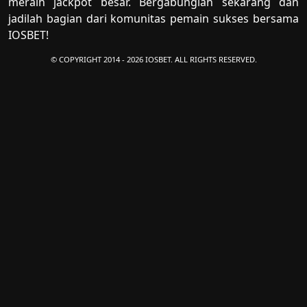
meraih jackpot besar. Bergabunglah sekarang dan
jadilah bagian dari komunitas pemain sukses bersama
IOSBET!
© COPYRIGHT 2014 - 2026 IOSBET. ALL RIGHTS RESERVED.