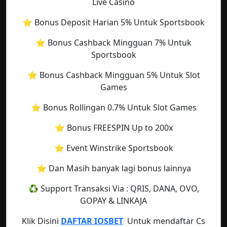
Live Casino
⭐️ Bonus Deposit Harian 5% Untuk Sportsbook
⭐️ Bonus Cashback Mingguan 7% Untuk
Sportsbook
⭐️ Bonus Cashback Mingguan 5% Untuk Slot
Games
⭐️ Bonus Rollingan 0.7% Untuk Slot Games
⭐️ Bonus FREESPIN Up to 200x
⭐️ Event Winstrike Sportsbook
⭐️ Dan Masih banyak lagi bonus lainnya
♻️ Support Transaksi Via : QRIS, DANA, OVO,
GOPAY & LINKAJA
Klik Disini
DAFTAR IOSBET
Untuk mendaftar Cs