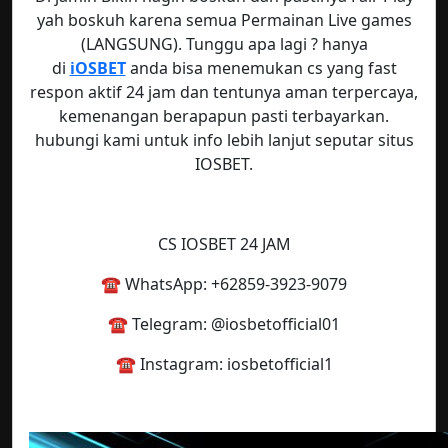
yah boskuh karena semua Permainan Live games
(LANGSUNG). Tunggu apa lagi ? hanya
di
iOSBET
anda bisa menemukan cs yang fast
respon aktif 24 jam dan tentunya aman terpercaya,
kemenangan berapapun pasti terbayarkan.
hubungi kami untuk info lebih lanjut seputar situs
IOSBET.
CS IOSBET 24 JAM
☎️ WhatsApp: +62859-3923-9079
☎️ Telegram: @iosbetofficial01
☎️ Instagram: iosbetofficial1