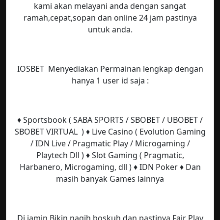
kami akan melayani anda dengan sangat
ramah,cepat,sopan dan online 24 jam pastinya
untuk anda.
IOSBET Menyediakan Permainan lengkap dengan
hanya 1 user id saja :
♦️ Sportsbook ( SABA SPORTS / SBOBET / UBOBET /
SBOBET VIRTUAL ) ♦️ Live Casino ( Evolution Gaming
/ IDN Live / Pragmatic Play / Microgaming /
Playtech Dll ) ♦️ Slot Gaming ( Pragmatic,
Harbanero, Microgaming, dll ) ♦️ IDN Poker ♦️ Dan
masih banyak Games lainnya
Di jamin Bikin nagih boskuh dan pastinya Fair Play