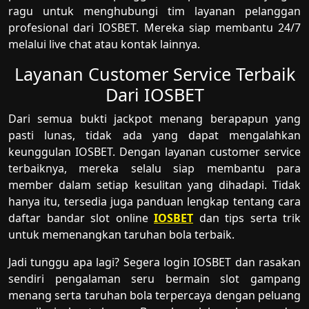
ragu untuk menghubungi tim layanan pelanggan
profesional dari IOSBET. Mereka siap membantu 24/7
melalui live chat atau kontak lainnya.
Layanan Customer Service Terbaik
Dari IOSBET
Dari semua bukti jackpot menang berapapun yang
pasti lunas, tidak ada yang dapat mengalahkan
keunggulan IOSBET. Dengan layanan customer service
terbaiknya, mereka selalu siap membantu para
member dalam setiap kesulitan yang dihadapi. Tidak
hanya itu, tersedia juga panduan lengkap tentang cara
daftar bandar slot online
IOSBET
dan tips serta trik
untuk memenangkan taruhan bola terbaik.
Jadi tunggu apa lagi? Segera login IOSBET dan rasakan
sendiri pengalaman seru bermain slot gampang
menang serta taruhan bola terpercaya dengan peluang