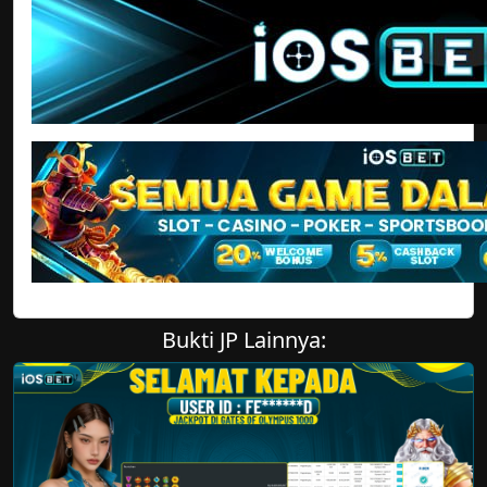
Bukti JP Lainnya: