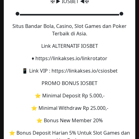
✠ ► IOSBET ◄✠
●▬▬▬▬▬▬▬▬▬▬▬▬▬▬▬▬▬▬▬▬●
Situs Bandar Bola, Casino, Slot Games dan Poker
Terbaik di Asia.
Link ALTERNATIF IOSBET
♦️ https://linkakses.io/linkrotator
📱 Link VIP : https://linkakses.io/csiosbet
PROMO BONUS IOSBET
⭐️ Minimal Deposit Rp 5.000,-
⭐️ Minimal Withdraw Rp 25.000,-
⭐️ Bonus New Member 20%
⭐️ Bonus Deposit Harian 5% Untuk Slot Games dan