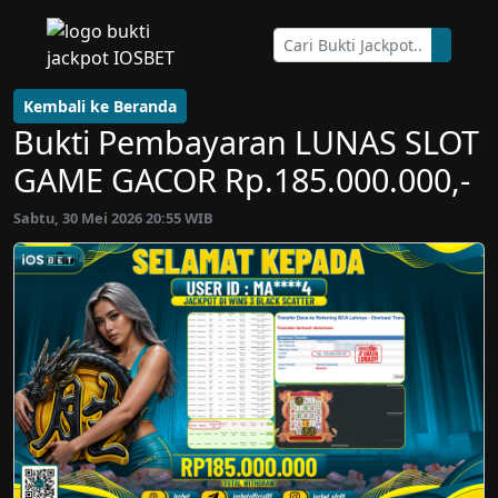
Kembali ke Beranda
Bukti Pembayaran LUNAS SLOT
GAME GACOR Rp.185.000.000,-
Sabtu, 30 Mei 2026 20:55 WIB