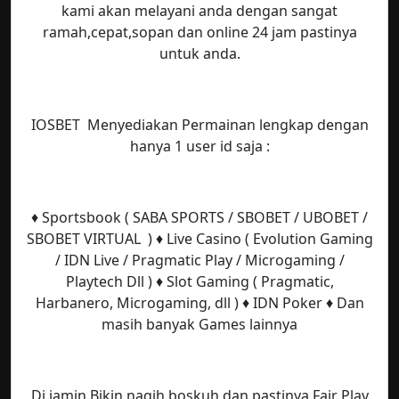
kami akan melayani anda dengan sangat
ramah,cepat,sopan dan online 24 jam pastinya
untuk anda.
IOSBET Menyediakan Permainan lengkap dengan
hanya 1 user id saja :
♦️ Sportsbook ( SABA SPORTS / SBOBET / UBOBET /
SBOBET VIRTUAL ) ♦️ Live Casino ( Evolution Gaming
/ IDN Live / Pragmatic Play / Microgaming /
Playtech Dll ) ♦️ Slot Gaming ( Pragmatic,
Harbanero, Microgaming, dll ) ♦️ IDN Poker ♦️ Dan
masih banyak Games lainnya
Di jamin Bikin nagih boskuh dan pastinya Fair Play