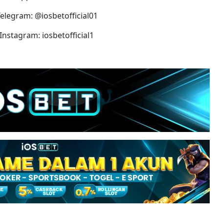
elegram: @iosbetofficial01
Instagram: iosbetofficial1