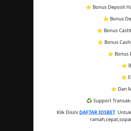
⭐️ Bonus Deposit Ha
⭐️ Bonus De
⭐️ Bonus Cash
⭐️ Bonus Cash
⭐️ Bonus 
⭐️ 
⭐️ E
⭐️ Dan M
♻️ Support Transaks
Klik Disini
DAFTAR IOSBET
Untuk 
ramah,cepat,sopan