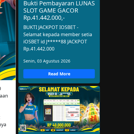
Bukti Pembayaran LUNAS
SLOT GAME GACOR
Rp.41.442.000,-
BUKTI JACKPOT IOSBET -
Selamat kepada member setia
iOSBET id J*****88 JACKPOT
Rp.41.442.000
Senin, 03 Agustus 2026
Read More
0
taan
t
nya