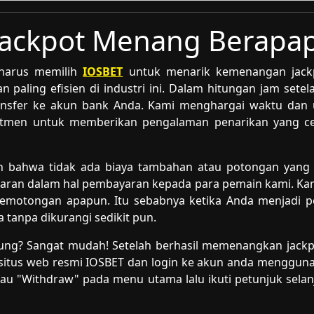
 Jackpot Menang Berapap
 harus memilih
IOSBET
untuk menarik kemenangan jackp
 paling efisien di industri ini. Dalam hitungan jam se
ansfer ke akun bank Anda. Kami menghargai waktu dan 
itmen untuk memberikan pengalaman penarikan yang ce
lah bahwa tidak ada biaya tambahan atau potongan yan
sparan dalam hal pembayaran kepada para pemain kami. K
pemotongan apapun. Itu sebabnya ketika Anda menjadi p
 tanpa dikurangi sedikit pun.
ung? Sangat mudah! Setelah berhasil memenangkan jackpot
 situs web resmi IOSBET dan login ke akun anda menggunak
au "Withdraw" pada menu utama lalu ikuti petunjuk sela