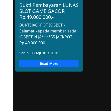
Bukti Pembayaran LUNAS
SLOT GAME GACOR
Rp.49.000.000,-
BUKTI JACKPOT IOSBET -
Selamat kepada member setia
iOSBET id JA****55 JACKPOT
Rp.49.000.000
Senin, 03 Agustus 2026
Read More