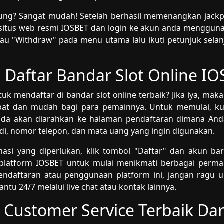
ung? Sangat mudah! Setelah berhasil memenangkan jackpot
 situs web resmi IOSBET dan login ke akun anda menggunak
au "Withdraw" pada menu utama lalu ikuti petunjuk sela
 Daftar Bandar Slot Online I
 mendaftar di bandar slot online terbaik? Jika iya, mak
at dan mudah bagi para pemainnya. Untuk memulai, kunj
Anda akan diarahkan ke halaman pendaftaran dimana And
ndi, nomor telepon, dan mata uang yang ingin digunakan.
rmasi yang diperlukan, klik tombol "Daftar" dan akun b
latform IOSBET untuk mulai menikmati berbagai permainan
endaftaran atau penggunaan platform ini, jangan ragu
tu 24/7 melalui live chat atau kontak lainnya.
 Customer Service Terbaik Dar