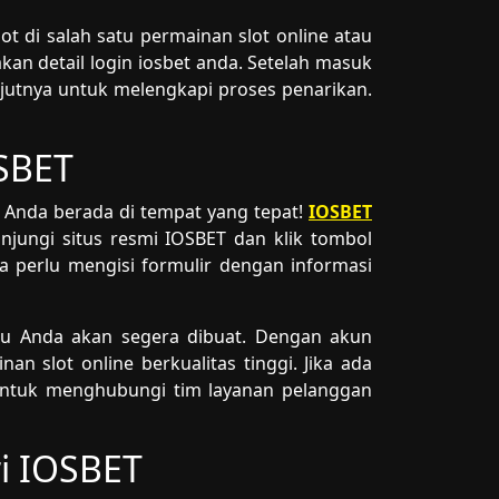
 di salah satu permainan slot online atau
an detail login iosbet anda. Setelah masuk
njutnya untuk melengkapi proses penarikan.
OSBET
a Anda berada di tempat yang tepat!
IOSBET
ungi situs resmi IOSBET dan klik tombol
a perlu mengisi formulir dengan informasi
aru Anda akan segera dibuat. Dengan akun
 slot online berkualitas tinggi. Jika ada
 untuk menghubungi tim layanan pelanggan
i IOSBET