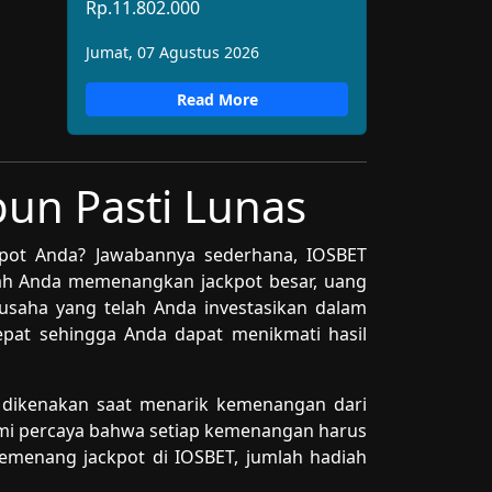
Rp.11.802.000
Jumat, 07 Agustus 2026
Read More
un Pasti Lunas
ot Anda? Jawabannya sederhana, IOSBET
telah Anda memenangkan jackpot besar, uang
usaha yang telah Anda investasikan dalam
pat sehingga Anda dapat menikmati hasil
g dikenakan saat menarik kemenangan dari
ami percaya bahwa setiap kemenangan harus
emenang jackpot di IOSBET, jumlah hadiah