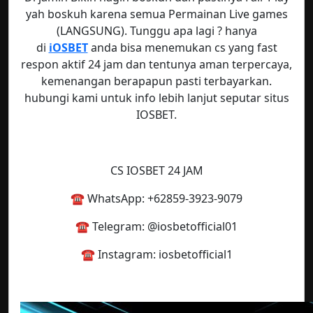
yah boskuh karena semua Permainan Live games
(LANGSUNG). Tunggu apa lagi ? hanya
di
iOSBET
anda bisa menemukan cs yang fast
respon aktif 24 jam dan tentunya aman terpercaya,
kemenangan berapapun pasti terbayarkan.
hubungi kami untuk info lebih lanjut seputar situs
IOSBET.
CS IOSBET 24 JAM
☎️ WhatsApp: +62859-3923-9079
☎️ Telegram: @iosbetofficial01
☎️ Instagram: iosbetofficial1