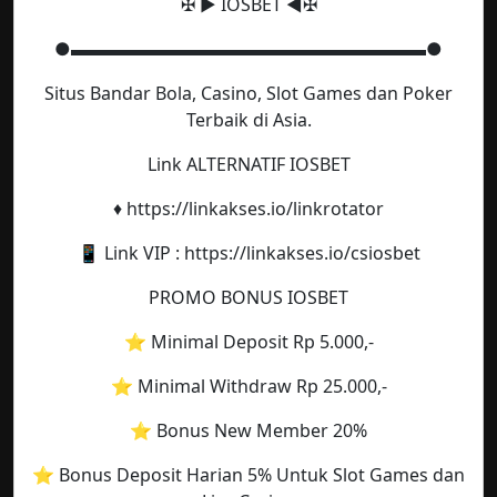
✠ ► IOSBET ◄✠
●▬▬▬▬▬▬▬▬▬▬▬▬▬▬▬▬▬▬▬▬●
Situs Bandar Bola, Casino, Slot Games dan Poker
Terbaik di Asia.
Link ALTERNATIF IOSBET
♦️ https://linkakses.io/linkrotator
📱 Link VIP : https://linkakses.io/csiosbet
PROMO BONUS IOSBET
⭐️ Minimal Deposit Rp 5.000,-
⭐️ Minimal Withdraw Rp 25.000,-
⭐️ Bonus New Member 20%
⭐️ Bonus Deposit Harian 5% Untuk Slot Games dan