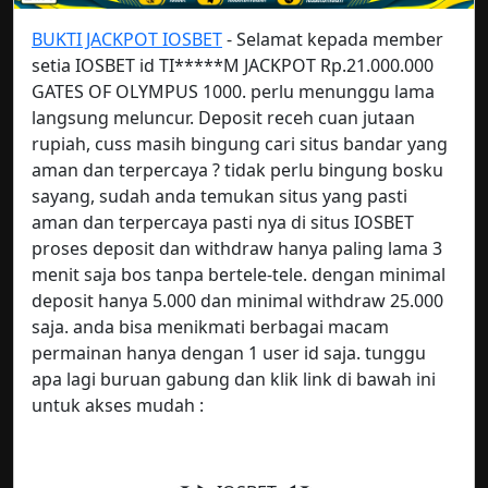
BUKTI JACKPOT IOSBET
- Selamat kepada member
setia IOSBET id TI*****M JACKPOT Rp.21.000.000
GATES OF OLYMPUS 1000. perlu menunggu lama
langsung meluncur. Deposit receh cuan jutaan
rupiah, cuss masih bingung cari situs bandar yang
aman dan terpercaya ? tidak perlu bingung bosku
sayang, sudah anda temukan situs yang pasti
aman dan terpercaya pasti nya di situs IOSBET
proses deposit dan withdraw hanya paling lama 3
menit saja bos tanpa bertele-tele. dengan minimal
deposit hanya 5.000 dan minimal withdraw 25.000
saja. anda bisa menikmati berbagai macam
permainan hanya dengan 1 user id saja. tunggu
apa lagi buruan gabung dan klik link di bawah ini
untuk akses mudah :