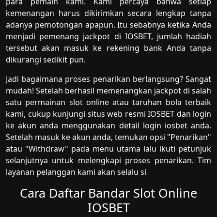
para pemain kami. Kami percaya bahwa setiap
kemenangan harus dikirimkan secara lengkap tanpa
adanya pemotongan apapun. Itu sebabnya ketika Anda
menjadi pemenang jackpot di IOSBET, jumlah hadiah
tersebut akan masuk ke rekening bank Anda tanpa
dikurangi sedikit pun.
Jadi bagaimana proses penarikan berlangsung? Sangat
mudah! Setelah berhasil memenangkan jackpot di salah
satu permainan slot online atau taruhan bola terbaik
kami, cukup kunjungi situs web resmi IOSBET dan login
ke akun anda menggunakan detail login iosbet anda.
Setelah masuk ke akun anda, temukan opsi "Penarikan"
atau "Withdraw" pada menu utama lalu ikuti petunjuk
selanjutnya untuk melengkapi proses penarikan. Tim
layanan pelanggan kami akan selalu si
Cara Daftar Bandar Slot Online
IOSBET