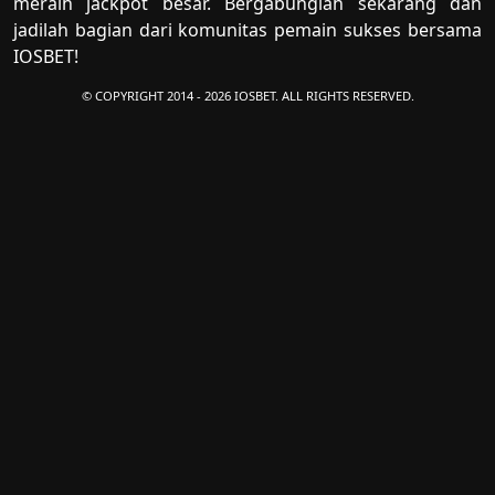
meraih jackpot besar. Bergabunglah sekarang dan
jadilah bagian dari komunitas pemain sukses bersama
IOSBET!
© COPYRIGHT 2014 - 2026 IOSBET. ALL RIGHTS RESERVED.