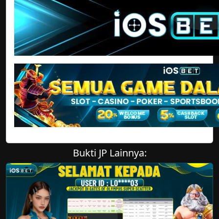
Bukti JP Lainnya: