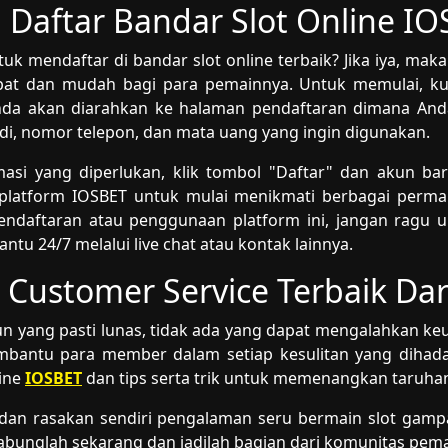
 Daftar Bandar Slot Online I
 mendaftar di bandar slot online terbaik? Jika iya, mak
at dan mudah bagi para pemainnya. Untuk memulai, kunj
Anda akan diarahkan ke halaman pendaftaran dimana And
ndi, nomor telepon, dan mata uang yang ingin digunakan.
rmasi yang diperlukan, klik tombol "Daftar" dan akun b
latform IOSBET untuk mulai menikmati berbagai permainan
endaftaran atau penggunaan platform ini, jangan ragu
tu 24/7 melalui live chat atau kontak lainnya.
 Customer Service Terbaik Dar
n yang pasti lunas, tidak ada yang dapat mengalahkan k
embantu para member dalam setiap kesulitan yang dihadap
line
IOSBET
dan tips serta trik untuk memenangkan taruhan
T dan rasakan sendiri pengalaman seru bermain slot gam
abunglah sekarang dan jadilah bagian dari komunitas pem