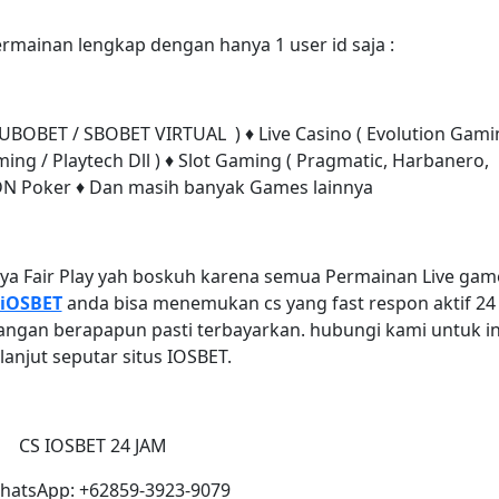
mainan lengkap dengan hanya 1 user id saja :
UBOBET / SBOBET VIRTUAL ) ♦️ Live Casino ( Evolution Gami
ing / Playtech Dll ) ♦️ Slot Gaming ( Pragmatic, Harbanero,
 IDN Poker ♦️ Dan masih banyak Games lainnya
nya Fair Play yah boskuh karena semua Permainan Live gam
iOSBET
anda bisa menemukan cs yang fast respon aktif 24
ngan berapapun pasti terbayarkan. hubungi kami untuk i
 lanjut seputar situs IOSBET.
CS IOSBET 24 JAM
hatsApp: +62859-3923-9079