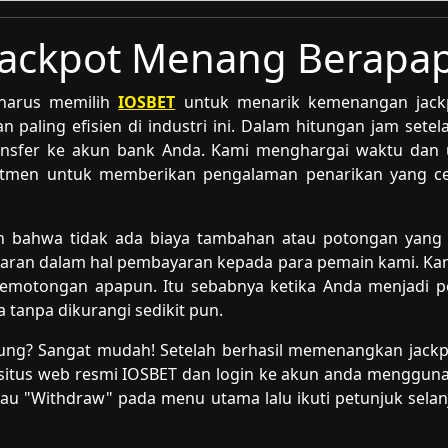
 Jackpot Menang Berapap
 harus memilih
IOSBET
untuk menarik kemenangan jackp
 paling efisien di industri ini. Dalam hitungan jam se
ansfer ke akun bank Anda. Kami menghargai waktu dan 
itmen untuk memberikan pengalaman penarikan yang ce
lah bahwa tidak ada biaya tambahan atau potongan yan
sparan dalam hal pembayaran kepada para pemain kami. K
pemotongan apapun. Itu sebabnya ketika Anda menjadi p
 tanpa dikurangi sedikit pun.
ung? Sangat mudah! Setelah berhasil memenangkan jackpot
 situs web resmi IOSBET dan login ke akun anda menggunak
au "Withdraw" pada menu utama lalu ikuti petunjuk sela