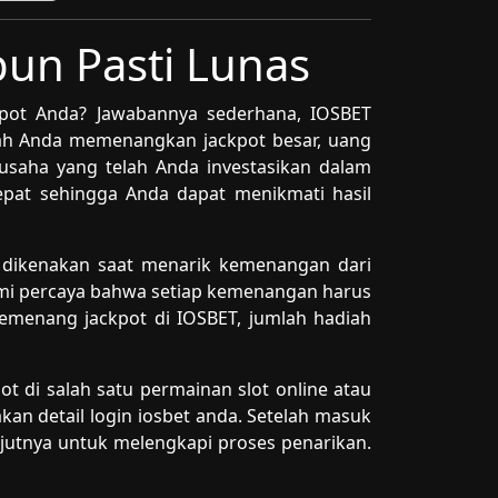
un Pasti Lunas
ot Anda? Jawabannya sederhana, IOSBET
telah Anda memenangkan jackpot besar, uang
usaha yang telah Anda investasikan dalam
pat sehingga Anda dapat menikmati hasil
g dikenakan saat menarik kemenangan dari
ami percaya bahwa setiap kemenangan harus
emenang jackpot di IOSBET, jumlah hadiah
 di salah satu permainan slot online atau
an detail login iosbet anda. Setelah masuk
njutnya untuk melengkapi proses penarikan.