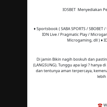
IOSBET Menyediakan Per
♦️ Sportsbook ( SABA SPORTS / SBOBET / 
IDN Live / Pragmatic Play / Microgam
Microgaming, dll ) ♦️
Di jamin Bikin nagih boskuh dan pasti
(LANGSUNG). Tunggu apa lagi ? hanya di
dan tentunya aman terpercaya, kemena
lebih
☎️ W