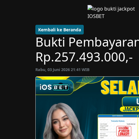
Kembali ke Beranda
Bukti Pembayar
Rp.257.493.000,-
Rabu, 03 Juni 2026 21:41 WIB