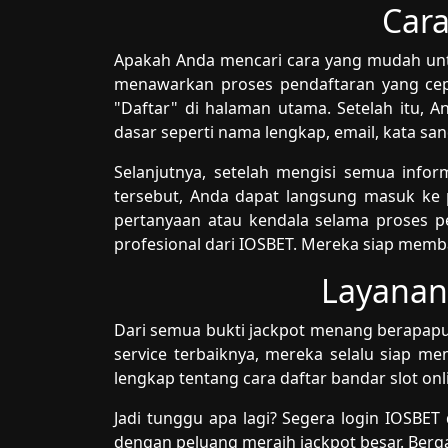
Cara
Apakah Anda mencari cara yang mudah untuk
menawarkan proses pendaftaran yang cep
"Daftar" di halaman utama. Setelah itu, 
dasar seperti nama lengkap, email, kata sa
Selanjutnya, setelah mengisi semua info
tersebut, Anda dapat langsung masuk ke p
pertanyaan atau kendala selama proses p
profesional dari IOSBET. Mereka siap memban
Layanan
Dari semua bukti jackpot menang berapapu
service terbaiknya, mereka selalu siap m
lengkap tentang cara daftar bandar slot on
Jadi tunggu apa lagi? Segera login IOSBE
dengan peluang meraih jackpot besar. Berg