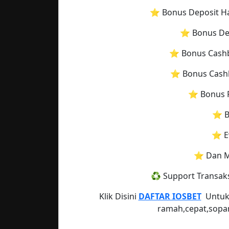
⭐️ Bonus Deposit Ha
⭐️ Bonus De
⭐️ Bonus Cash
⭐️ Bonus Cash
⭐️ Bonus 
⭐️ 
⭐️ E
⭐️ Dan M
♻️ Support Transaks
Klik Disini
DAFTAR IOSBET
Untuk 
ramah,cepat,sopan