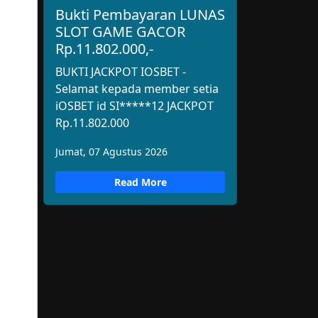
Bukti Pembayaran LUNAS
SLOT GAME GACOR
Rp.11.802.000,-
BUKTI JACKPOT IOSBET -
Selamat kepada member setia
iOSBET id SI*****12 JACKPOT
Rp.11.802.000
Jumat, 07 Agustus 2026
Read More