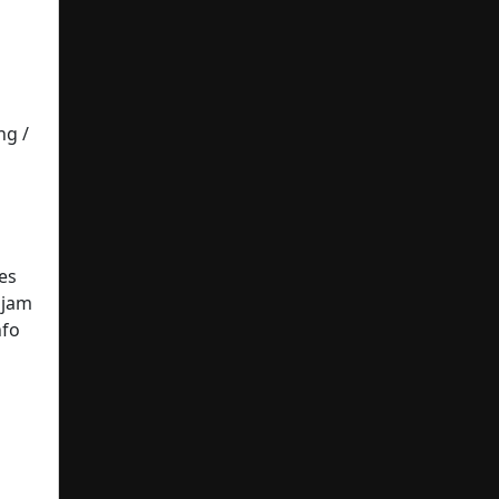
ng /
es
 jam
nfo