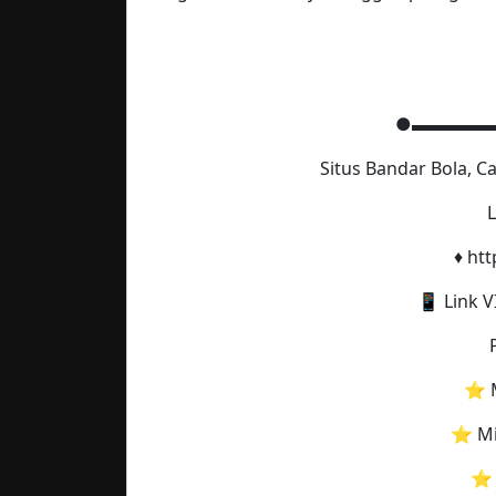
●▬▬▬▬
Situs Bandar Bola, C
♦️ ht
📱 Link V
⭐️ 
⭐️ Mi
⭐️