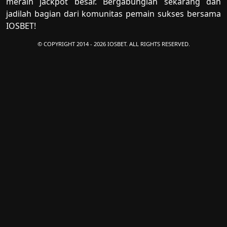
meraih jackpot besar. Bergabunglah sekarang dan
jadilah bagian dari komunitas pemain sukses bersama
IOSBET!
© COPYRIGHT 2014 - 2026 IOSBET. ALL RIGHTS RESERVED.