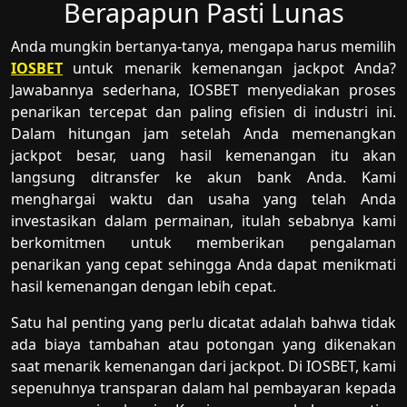
Berapapun Pasti Lunas
Anda mungkin bertanya-tanya, mengapa harus memilih
IOSBET
untuk menarik kemenangan jackpot Anda?
Jawabannya sederhana, IOSBET menyediakan proses
penarikan tercepat dan paling efisien di industri ini.
Dalam hitungan jam setelah Anda memenangkan
jackpot besar, uang hasil kemenangan itu akan
langsung ditransfer ke akun bank Anda. Kami
menghargai waktu dan usaha yang telah Anda
investasikan dalam permainan, itulah sebabnya kami
berkomitmen untuk memberikan pengalaman
penarikan yang cepat sehingga Anda dapat menikmati
hasil kemenangan dengan lebih cepat.
Satu hal penting yang perlu dicatat adalah bahwa tidak
ada biaya tambahan atau potongan yang dikenakan
saat menarik kemenangan dari jackpot. Di IOSBET, kami
sepenuhnya transparan dalam hal pembayaran kepada