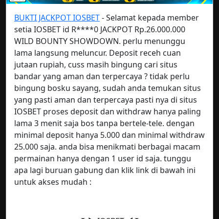
BUKTI JACKPOT IOSBET
- Selamat kepada member
setia IOSBET id R****0 JACKPOT Rp.26.000.000
WILD BOUNTY SHOWDOWN. perlu menunggu
lama langsung meluncur. Deposit receh cuan
jutaan rupiah, cuss masih bingung cari situs
bandar yang aman dan terpercaya ? tidak perlu
bingung bosku sayang, sudah anda temukan situs
yang pasti aman dan terpercaya pasti nya di situs
IOSBET proses deposit dan withdraw hanya paling
lama 3 menit saja bos tanpa bertele-tele. dengan
minimal deposit hanya 5.000 dan minimal withdraw
25.000 saja. anda bisa menikmati berbagai macam
permainan hanya dengan 1 user id saja. tunggu
apa lagi buruan gabung dan klik link di bawah ini
untuk akses mudah :