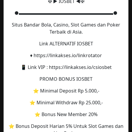
✠ ► IOSBET ◄✠
●▬▬▬▬▬▬▬▬▬▬▬▬▬▬▬▬▬▬▬▬●
Situs Bandar Bola, Casino, Slot Games dan Poker
Terbaik di Asia.
Link ALTERNATIF IOSBET
♦️ https://linkakses.io/linkrotator
📱 Link VIP : https://linkakses.io/csiosbet
PROMO BONUS IOSBET
⭐️ Minimal Deposit Rp 5.000,-
⭐️ Minimal Withdraw Rp 25.000,-
⭐️ Bonus New Member 20%
⭐️ Bonus Deposit Harian 5% Untuk Slot Games dan