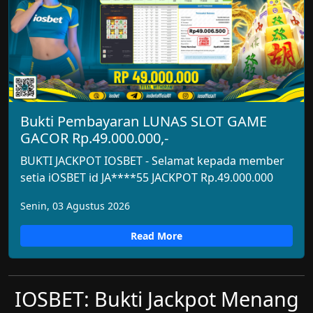
Bukti Pembayaran LUNAS SLOT GAME
GACOR Rp.49.000.000,-
BUKTI JACKPOT IOSBET - Selamat kepada member
setia iOSBET id JA****55 JACKPOT Rp.49.000.000
Senin, 03 Agustus 2026
Read More
IOSBET: Bukti Jackpot Menang