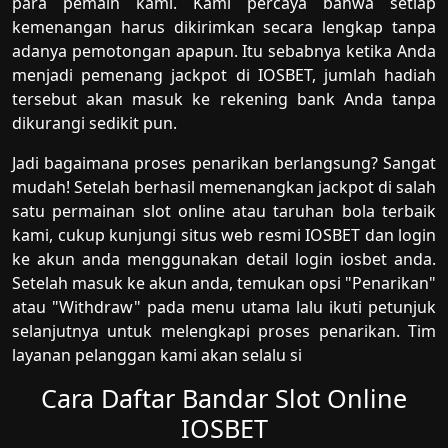
para pemain kami. Kami percaya bahwa setiap
kemenangan harus dikirimkan secara lengkap tanpa
adanya pemotongan apapun. Itu sebabnya ketika Anda
menjadi pemenang jackpot di IOSBET, jumlah hadiah
tersebut akan masuk ke rekening bank Anda tanpa
dikurangi sedikit pun.
Jadi bagaimana proses penarikan berlangsung? Sangat
mudah! Setelah berhasil memenangkan jackpot di salah
satu permainan slot online atau taruhan bola terbaik
kami, cukup kunjungi situs web resmi IOSBET dan login
ke akun anda menggunakan detail login iosbet anda.
Setelah masuk ke akun anda, temukan opsi "Penarikan"
atau "Withdraw" pada menu utama lalu ikuti petunjuk
selanjutnya untuk melengkapi proses penarikan. Tim
layanan pelanggan kami akan selalu si
Cara Daftar Bandar Slot Online
IOSBET