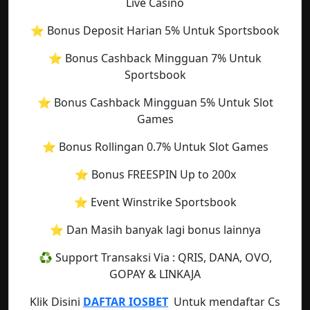
Live Casino
⭐️ Bonus Deposit Harian 5% Untuk Sportsbook
⭐️ Bonus Cashback Mingguan 7% Untuk
Sportsbook
⭐️ Bonus Cashback Mingguan 5% Untuk Slot
Games
⭐️ Bonus Rollingan 0.7% Untuk Slot Games
⭐️ Bonus FREESPIN Up to 200x
⭐️ Event Winstrike Sportsbook
⭐️ Dan Masih banyak lagi bonus lainnya
♻️ Support Transaksi Via : QRIS, DANA, OVO,
GOPAY & LINKAJA
Klik Disini
DAFTAR IOSBET
Untuk mendaftar Cs