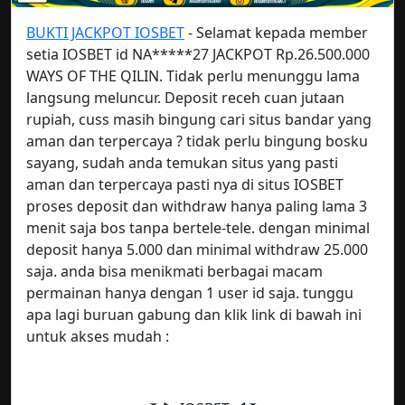
BUKTI JACKPOT IOSBET
- Selamat kepada member
setia IOSBET id NA*****27 JACKPOT Rp.26.500.000
WAYS OF THE QILIN. Tidak perlu menunggu lama
langsung meluncur. Deposit receh cuan jutaan
rupiah, cuss masih bingung cari situs bandar yang
aman dan terpercaya ? tidak perlu bingung bosku
sayang, sudah anda temukan situs yang pasti
aman dan terpercaya pasti nya di situs IOSBET
proses deposit dan withdraw hanya paling lama 3
menit saja bos tanpa bertele-tele. dengan minimal
deposit hanya 5.000 dan minimal withdraw 25.000
saja. anda bisa menikmati berbagai macam
permainan hanya dengan 1 user id saja. tunggu
apa lagi buruan gabung dan klik link di bawah ini
untuk akses mudah :