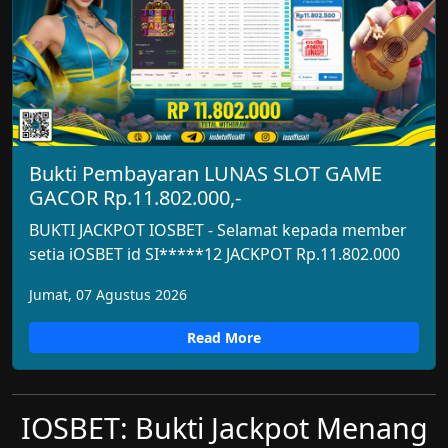
Bukti Pembayaran LUNAS SLOT GAME
GACOR Rp.11.802.000,-
BUKTI JACKPOT IOSBET - Selamat kepada member
setia iOSBET id SI*****12 JACKPOT Rp.11.802.000
Jumat, 07 Agustus 2026
Read More
IOSBET: Bukti Jackpot Menang