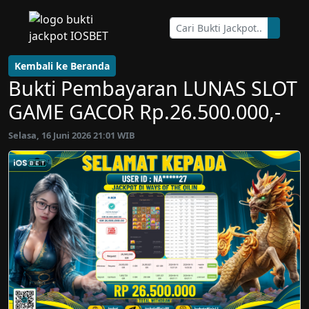
Kembali ke Beranda
Bukti Pembayaran LUNAS SLOT
GAME GACOR Rp.26.500.000,-
Selasa, 16 Juni 2026 21:01 WIB