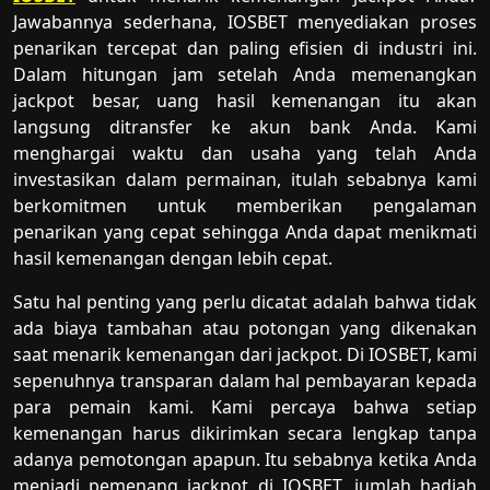
Jawabannya sederhana, IOSBET menyediakan proses
penarikan tercepat dan paling efisien di industri ini.
Dalam hitungan jam setelah Anda memenangkan
jackpot besar, uang hasil kemenangan itu akan
langsung ditransfer ke akun bank Anda. Kami
menghargai waktu dan usaha yang telah Anda
investasikan dalam permainan, itulah sebabnya kami
berkomitmen untuk memberikan pengalaman
penarikan yang cepat sehingga Anda dapat menikmati
hasil kemenangan dengan lebih cepat.
Satu hal penting yang perlu dicatat adalah bahwa tidak
ada biaya tambahan atau potongan yang dikenakan
saat menarik kemenangan dari jackpot. Di IOSBET, kami
sepenuhnya transparan dalam hal pembayaran kepada
para pemain kami. Kami percaya bahwa setiap
kemenangan harus dikirimkan secara lengkap tanpa
adanya pemotongan apapun. Itu sebabnya ketika Anda
menjadi pemenang jackpot di IOSBET, jumlah hadiah