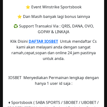
⭐️ Event Winstrike Sportsbook
⭐️ Dan Masih banyak lagi bonus lainnya
♻️ Support Transaksi Via : QRIS, DANA, OVO,
GOPAY & LINKAJA
Klik Disini
DAFTAR IOSBET
Untuk mendaftar Cs
kami akan melayani anda dengan sangat
ramah,cepat,sopan dan online 24 jam pastinya
untuk anda.
IOSBET Menyediakan Permainan lengkap dengan
hanya 1 user id saja :
♦️ Sportsbook ( SABA SPORTS / SBOBET / UBOBET /