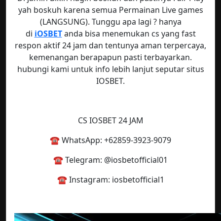
yah boskuh karena semua Permainan Live games
(LANGSUNG). Tunggu apa lagi ? hanya
di
iOSBET
anda bisa menemukan cs yang fast
respon aktif 24 jam dan tentunya aman terpercaya,
kemenangan berapapun pasti terbayarkan.
hubungi kami untuk info lebih lanjut seputar situs
IOSBET.
CS IOSBET 24 JAM
☎️ WhatsApp: +62859-3923-9079
☎️ Telegram: @iosbetofficial01
☎️ Instagram: iosbetofficial1