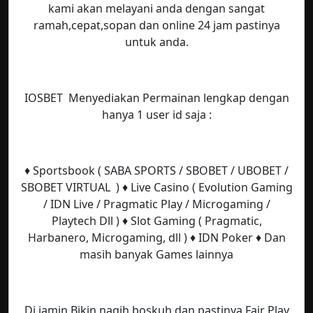
kami akan melayani anda dengan sangat
ramah,cepat,sopan dan online 24 jam pastinya
untuk anda.
IOSBET Menyediakan Permainan lengkap dengan
hanya 1 user id saja :
♦️ Sportsbook ( SABA SPORTS / SBOBET / UBOBET /
SBOBET VIRTUAL ) ♦️ Live Casino ( Evolution Gaming
/ IDN Live / Pragmatic Play / Microgaming /
Playtech Dll ) ♦️ Slot Gaming ( Pragmatic,
Harbanero, Microgaming, dll ) ♦️ IDN Poker ♦️ Dan
masih banyak Games lainnya
Di jamin Bikin nagih boskuh dan pastinya Fair Play