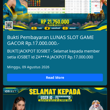
Bukti Pembayaran LUNAS SLOT GAME
GACOR Rp.17.000.000.-
BUKTI JACKPOT IOSBET - Selamat kepada member
setia iOSBET id ZA***A JACKPOT Rp.17.000.000
Minggu, 09 Agustus 2026
Read More