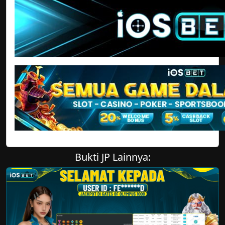
Bukti JP Lainnya: