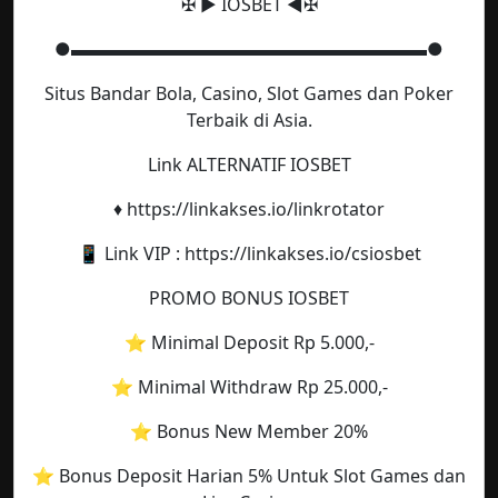
✠ ► IOSBET ◄✠
●▬▬▬▬▬▬▬▬▬▬▬▬▬▬▬▬▬▬▬▬●
Situs Bandar Bola, Casino, Slot Games dan Poker
Terbaik di Asia.
Link ALTERNATIF IOSBET
♦️ https://linkakses.io/linkrotator
📱 Link VIP : https://linkakses.io/csiosbet
PROMO BONUS IOSBET
⭐️ Minimal Deposit Rp 5.000,-
⭐️ Minimal Withdraw Rp 25.000,-
⭐️ Bonus New Member 20%
⭐️ Bonus Deposit Harian 5% Untuk Slot Games dan