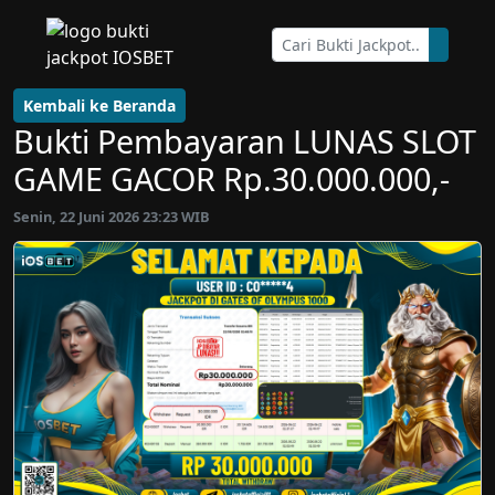
Kembali ke Beranda
Bukti Pembayaran LUNAS SLOT
GAME GACOR Rp.30.000.000,-
Senin, 22 Juni 2026 23:23 WIB