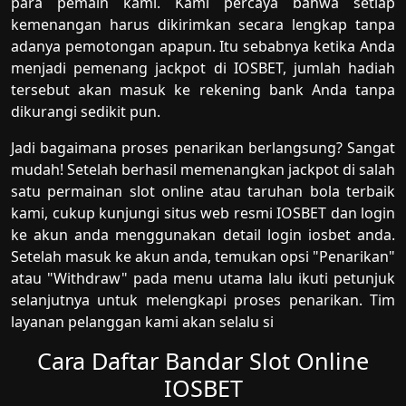
para pemain kami. Kami percaya bahwa setiap
kemenangan harus dikirimkan secara lengkap tanpa
adanya pemotongan apapun. Itu sebabnya ketika Anda
menjadi pemenang jackpot di IOSBET, jumlah hadiah
tersebut akan masuk ke rekening bank Anda tanpa
dikurangi sedikit pun.
Jadi bagaimana proses penarikan berlangsung? Sangat
mudah! Setelah berhasil memenangkan jackpot di salah
satu permainan slot online atau taruhan bola terbaik
kami, cukup kunjungi situs web resmi IOSBET dan login
ke akun anda menggunakan detail login iosbet anda.
Setelah masuk ke akun anda, temukan opsi "Penarikan"
atau "Withdraw" pada menu utama lalu ikuti petunjuk
selanjutnya untuk melengkapi proses penarikan. Tim
layanan pelanggan kami akan selalu si
Cara Daftar Bandar Slot Online
IOSBET