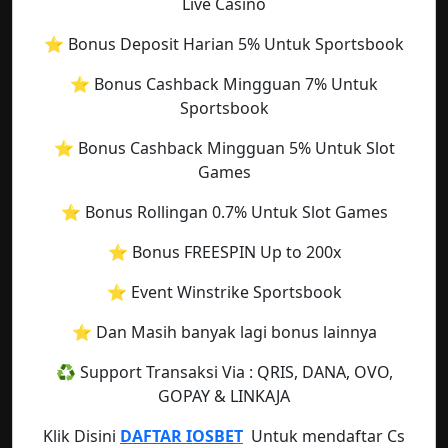
Live Casino
⭐️ Bonus Deposit Harian 5% Untuk Sportsbook
⭐️ Bonus Cashback Mingguan 7% Untuk
Sportsbook
⭐️ Bonus Cashback Mingguan 5% Untuk Slot
Games
⭐️ Bonus Rollingan 0.7% Untuk Slot Games
⭐️ Bonus FREESPIN Up to 200x
⭐️ Event Winstrike Sportsbook
⭐️ Dan Masih banyak lagi bonus lainnya
♻️ Support Transaksi Via : QRIS, DANA, OVO,
GOPAY & LINKAJA
Klik Disini
DAFTAR IOSBET
Untuk mendaftar Cs