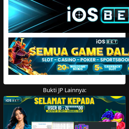
Bukti JP Lainnya: