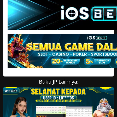
Bukti JP Lainnya: