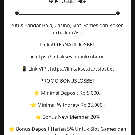
✠ ► IOSBET ◄✠
●▬▬▬▬▬▬▬▬▬▬▬▬▬▬▬▬▬▬▬▬●
Situs Bandar Bola, Casino, Slot Games dan Poker
Terbaik di Asia.
Link ALTERNATIF IOSBET
♦️ https://linkakses.io/linkrotator
📱 Link VIP : https://linkakses.io/csiosbet
PROMO BONUS IOSBET
⭐️ Minimal Deposit Rp 5.000,-
⭐️ Minimal Withdraw Rp 25.000,-
⭐️ Bonus New Member 20%
⭐️ Bonus Deposit Harian 5% Untuk Slot Games dan