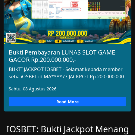
Bukti Pembayaran LUNAS SLOT GAME
GACOR Rp.200.000.000,-
BUKTI JACKPOT IOSBET - Selamat kepada member
setia iOSBET id MA****77 JACKPOT Rp.200.000.000
Sabtu, 08 Agustus 2026
Read More
IOSBET: Bukti Jackpot Menang