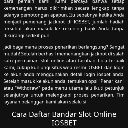
para pemain kami. Kami percaya bahwa setiap
kemenangan harus dikirimkan secara lengkap tanpa
adanya pemotongan apapun. Itu sebabnya ketika Anda
menjadi pemenang jackpot di IOSBET, jumlah hadiah
tersebut akan masuk ke rekening bank Anda tanpa
dikurangi sedikit pun.
Jadi bagaimana proses penarikan berlangsung? Sangat
mudah! Setelah berhasil memenangkan jackpot di salah
satu permainan slot online atau taruhan bola terbaik
kami, cukup kunjungi situs web resmi IOSBET dan login
ke akun anda menggunakan detail login iosbet anda.
Setelah masuk ke akun anda, temukan opsi "Penarikan"
atau "Withdraw" pada menu utama lalu ikuti petunjuk
selanjutnya untuk melengkapi proses penarikan. Tim
layanan pelanggan kami akan selalu si
Cara Daftar Bandar Slot Online
IOSBET