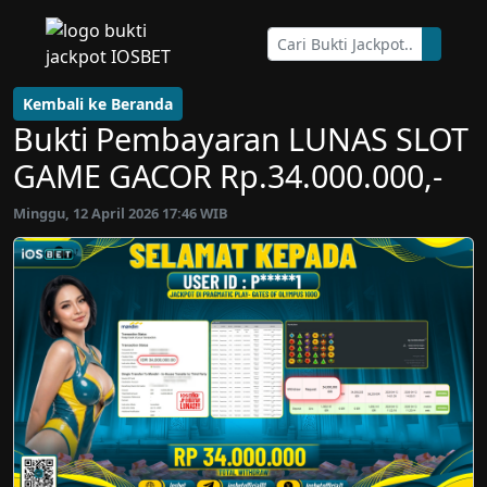
Kembali ke Beranda
Bukti Pembayaran LUNAS SLOT
GAME GACOR Rp.34.000.000,-
Minggu, 12 April 2026 17:46 WIB