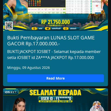
Bukti Pembayaran LUNAS SLOT GAME
GACOR Rp.17.000.000.-
BUKTI JACKPOT IOSBET - Selamat kepada member
setia iOSBET id ZA***A JACKPOT Rp.17.000.000
Minggu, 09 Agustus 2026
Read More