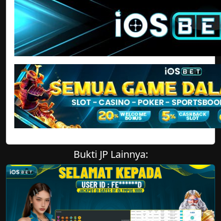
Bukti JP Lainnya: