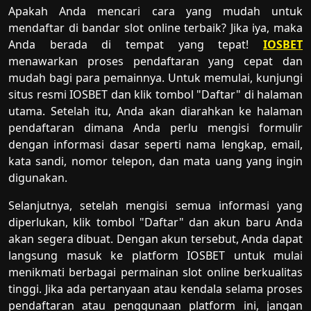
Apakah Anda mencari cara yang mudah untuk
mendaftar di bandar slot online terbaik? Jika iya, maka
Anda berada di tempat yang tepat!
IOSBET
menawarkan proses pendaftaran yang cepat dan
mudah bagi para pemainnya. Untuk memulai, kunjungi
situs resmi IOSBET dan klik tombol "Daftar" di halaman
utama. Setelah itu, Anda akan diarahkan ke halaman
pendaftaran dimana Anda perlu mengisi formulir
dengan informasi dasar seperti nama lengkap, email,
kata sandi, nomor telepon, dan mata uang yang ingin
digunakan.
Selanjutnya, setelah mengisi semua informasi yang
diperlukan, klik tombol "Daftar" dan akun baru Anda
akan segera dibuat. Dengan akun tersebut, Anda dapat
langsung masuk ke platform IOSBET untuk mulai
menikmati berbagai permainan slot online berkualitas
tinggi. Jika ada pertanyaan atau kendala selama proses
pendaftaran atau penggunaan platform ini, jangan