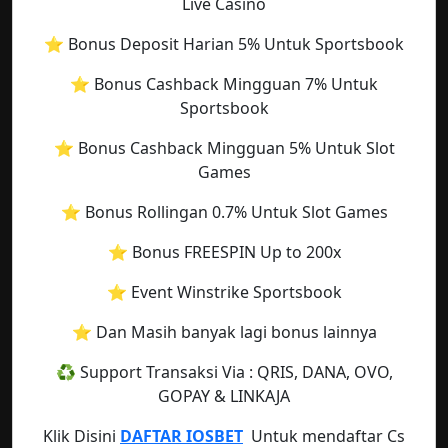
Live Casino
⭐️ Bonus Deposit Harian 5% Untuk Sportsbook
⭐️ Bonus Cashback Mingguan 7% Untuk
Sportsbook
⭐️ Bonus Cashback Mingguan 5% Untuk Slot
Games
⭐️ Bonus Rollingan 0.7% Untuk Slot Games
⭐️ Bonus FREESPIN Up to 200x
⭐️ Event Winstrike Sportsbook
⭐️ Dan Masih banyak lagi bonus lainnya
♻️ Support Transaksi Via : QRIS, DANA, OVO,
GOPAY & LINKAJA
Klik Disini
DAFTAR IOSBET
Untuk mendaftar Cs