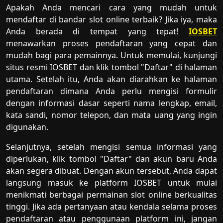
Apakah Anda mencari cara yang mudah untuk
mendaftar di bandar slot online terbaik? Jika iya, maka
Anda berada di tempat yang tepat!
IOSBET
menawarkan proses pendaftaran yang cepat dan
mudah bagi para pemainnya. Untuk memulai, kunjungi
situs resmi IOSBET dan klik tombol "Daftar" di halaman
utama. Setelah itu, Anda akan diarahkan ke halaman
pendaftaran dimana Anda perlu mengisi formulir
dengan informasi dasar seperti nama lengkap, email,
kata sandi, nomor telepon, dan mata uang yang ingin
digunakan.
Selanjutnya, setelah mengisi semua informasi yang
diperlukan, klik tombol "Daftar" dan akun baru Anda
akan segera dibuat. Dengan akun tersebut, Anda dapat
langsung masuk ke platform IOSBET untuk mulai
menikmati berbagai permainan slot online berkualitas
tinggi. Jika ada pertanyaan atau kendala selama proses
pendaftaran atau penggunaan platform ini, jangan