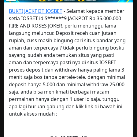
BUKTI JACKPOT IOSBET
- Selamat kepada member
setia IOSBET id S******9 JACKPOT Rp.35.000.000
FIRE AND ROSES JOKER. perlu menunggu lama
langsung meluncur. Deposit receh cuan jutaan
rupiah, cuss masih bingung cari situs bandar yang
aman dan terpercaya ? tidak perlu bingung bosku
sayang, sudah anda temukan situs yang pasti
aman dan terpercaya pasti nya di situs IOSBET
proses deposit dan withdraw hanya paling lama 3
menit saja bos tanpa bertele-tele. dengan minimal
deposit hanya 5.000 dan minimal withdraw 25.000
saja. anda bisa menikmati berbagai macam
permainan hanya dengan 1 user id saja. tunggu
apa lagi buruan gabung dan klik link di bawah ini
untuk akses mudah :