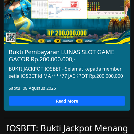
Bukti Pembayaran LUNAS SLOT GAME
GACOR Rp.200.000.000,-
BUKTI JACKPOT IOSBET - Selamat kepada member
setia iOSBET id MA****77 JACKPOT Rp.200.000.000
Sabtu, 08 Agustus 2026
Read More
IOSBET: Bukti Jackpot Menang