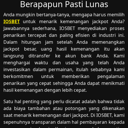
Berapapun Pasti Lunas
Anda mungkin bertanya-tanya, mengapa harus memilih
IOSBET
untuk menarik kemenangan jackpot Anda?
Jawabannya sederhana, IOSBET menyediakan proses
penarikan tercepat dan paling efisien di industri ini.
Dalam hitungan jam setelah Anda memenangkan
jackpot besar, uang hasil kemenangan itu akan
langsung ditransfer ke akun bank Anda. Kami
menghargai waktu dan usaha yang telah Anda
investasikan dalam permainan, itulah sebabnya kami
berkomitmen untuk memberikan pengalaman
penarikan yang cepat sehingga Anda dapat menikmati
hasil kemenangan dengan lebih cepat.
Satu hal penting yang perlu dicatat adalah bahwa tidak
ada biaya tambahan atau potongan yang dikenakan
saat menarik kemenangan dari jackpot. Di IOSBET, kami
sepenuhnya transparan dalam hal pembayaran kepada