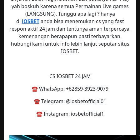
yah boskuh karena semua Permainan Live games
(LANGSUNG). Tunggu apa lagi ? hanya
di
iOSBET
anda bisa menemukan cs yang fast
respon aktif 24 jam dan tentunya aman terpercaya,
kemenangan berapapun pasti terbayarkan.
hubungi kami untuk info lebih lanjut seputar situs
IOSBET.
CS IOSBET 24 JAM
☎️ WhatsApp: +62859-3923-9079
☎️ Telegram: @iosbetofficial01
☎️ Instagram: iosbetofficial1