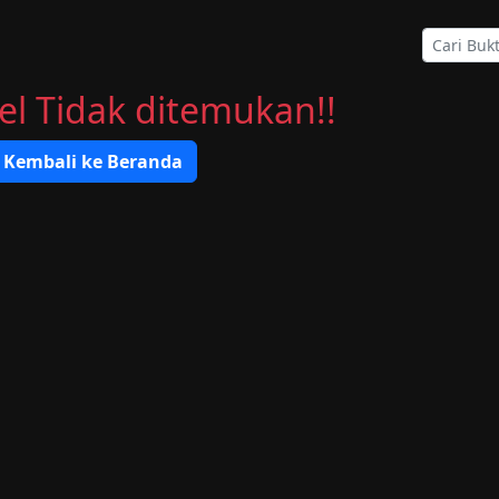
kel Tidak ditemukan!!
Kembali ke Beranda