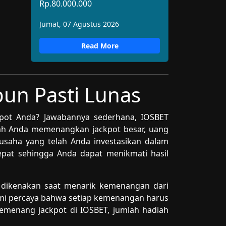
Rp.80.000.000
Jumat, 07 Agustus 2026
Read More
un Pasti Lunas
ot Anda? Jawabannya sederhana, IOSBET
telah Anda memenangkan jackpot besar, uang
usaha yang telah Anda investasikan dalam
pat sehingga Anda dapat menikmati hasil
g dikenakan saat menarik kemenangan dari
ami percaya bahwa setiap kemenangan harus
emenang jackpot di IOSBET, jumlah hadiah