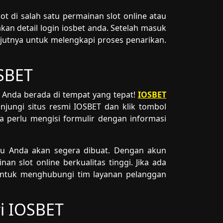
 di salah satu permainan slot online atau
an detail login iosbet anda. Setelah masuk
njutnya untuk melengkapi proses penarikan.
OSBET
a Anda berada di tempat yang tepat!
IOSBET
ungi situs resmi IOSBET dan klik tombol
a perlu mengisi formulir dengan informasi
aru Anda akan segera dibuat. Dengan akun
 slot online berkualitas tinggi. Jika ada
 untuk menghubungi tim layanan pelanggan
i IOSBET