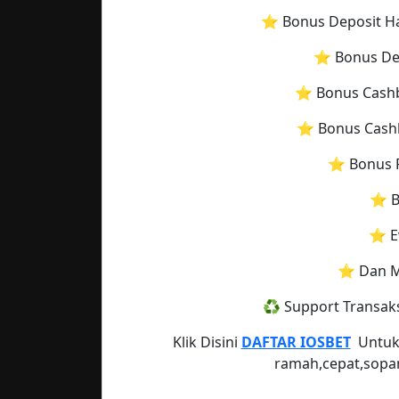
⭐️ Bonus Deposit Ha
⭐️ Bonus De
⭐️ Bonus Cash
⭐️ Bonus Cash
⭐️ Bonus 
⭐️ 
⭐️ E
⭐️ Dan M
♻️ Support Transaks
Klik Disini
DAFTAR IOSBET
Untuk 
ramah,cepat,sopan