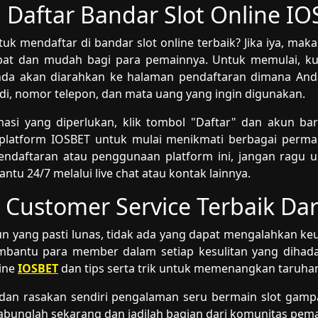
 Daftar Bandar Slot Online I
 mendaftar di bandar slot online terbaik? Jika iya, mak
at dan mudah bagi para pemainnya. Untuk memulai, kunj
Anda akan diarahkan ke halaman pendaftaran dimana And
ndi, nomor telepon, dan mata uang yang ingin digunakan.
rmasi yang diperlukan, klik tombol "Daftar" dan akun b
latform IOSBET untuk mulai menikmati berbagai permainan
endaftaran atau penggunaan platform ini, jangan ragu
tu 24/7 melalui live chat atau kontak lainnya.
 Customer Service Terbaik Dar
n yang pasti lunas, tidak ada yang dapat mengalahkan k
embantu para member dalam setiap kesulitan yang dihadap
line
IOSBET
dan tips serta trik untuk memenangkan taruhan
T dan rasakan sendiri pengalaman seru bermain slot gam
abunglah sekarang dan jadilah bagian dari komunitas pem