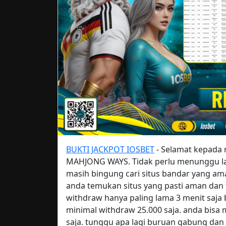
BUKTI JACKPOT IOSBET
- Selamat kepada 
MAHJONG WAYS. Tidak perlu menunggu lam
masih bingung cari situs bandar yang am
anda temukan situs yang pasti aman dan t
withdraw hanya paling lama 3 menit saja 
minimal withdraw 25.000 saja. anda bis
saja. tunggu apa lagi buruan gabung dan k