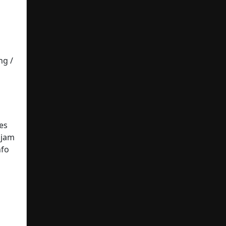
ng /
es
 jam
nfo