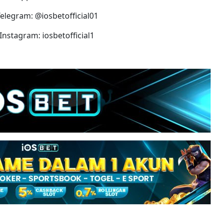
elegram: @iosbetofficial01
Instagram: iosbetofficial1