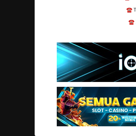
☎️ T
☎️ 