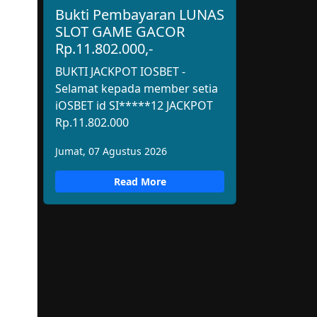
Bukti Pembayaran LUNAS
SLOT GAME GACOR
Rp.11.802.000,-
BUKTI JACKPOT IOSBET -
Selamat kepada member setia
iOSBET id SI*****12 JACKPOT
Rp.11.802.000
Jumat, 07 Agustus 2026
Read More