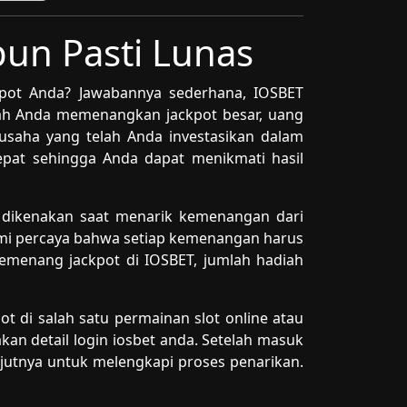
un Pasti Lunas
ot Anda? Jawabannya sederhana, IOSBET
telah Anda memenangkan jackpot besar, uang
usaha yang telah Anda investasikan dalam
pat sehingga Anda dapat menikmati hasil
g dikenakan saat menarik kemenangan dari
ami percaya bahwa setiap kemenangan harus
emenang jackpot di IOSBET, jumlah hadiah
 di salah satu permainan slot online atau
an detail login iosbet anda. Setelah masuk
njutnya untuk melengkapi proses penarikan.