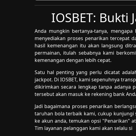
IOSBET: Bukti
Anda mungkin bertanya-tanya, mengapa
menyediakan proses penarikan tercepat dan
hasil kemenangan itu akan langsung ditr
permainan, itulah sebabnya kami berkom
kemenangan dengan lebih cepat.
Satu hal penting yang perlu dicatat ada
jackpot. Di IOSBET, kami sepenuhnya tran
dikirimkan secara lengkap tanpa adanya 
tersebut akan masuk ke rekening bank Anda
Jadi bagaimana proses penarikan berlangs
taruhan bola terbaik kami, cukup kunjungi
ke akun anda, temukan opsi "Penarikan" at
Tim layanan pelanggan kami akan selalu si