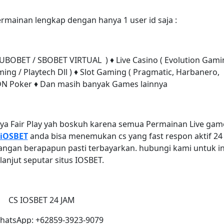
mainan lengkap dengan hanya 1 user id saja :
UBOBET / SBOBET VIRTUAL ) ♦️ Live Casino ( Evolution Gami
ing / Playtech Dll ) ♦️ Slot Gaming ( Pragmatic, Harbanero,
 IDN Poker ♦️ Dan masih banyak Games lainnya
nya Fair Play yah boskuh karena semua Permainan Live gam
iOSBET
anda bisa menemukan cs yang fast respon aktif 24
ngan berapapun pasti terbayarkan. hubungi kami untuk i
 lanjut seputar situs IOSBET.
CS IOSBET 24 JAM
hatsApp: +62859-3923-9079