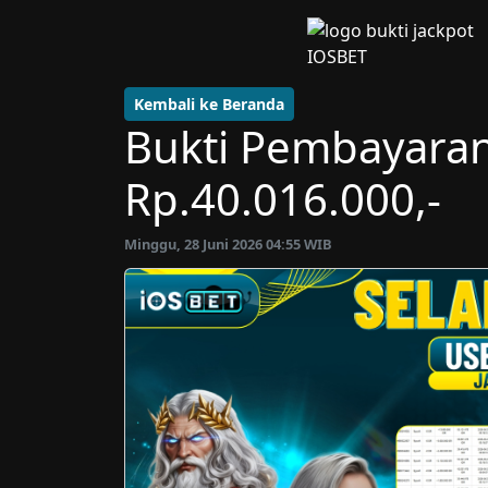
Kembali ke Beranda
Bukti Pembayar
Rp.40.016.000,-
Minggu, 28 Juni 2026 04:55 WIB