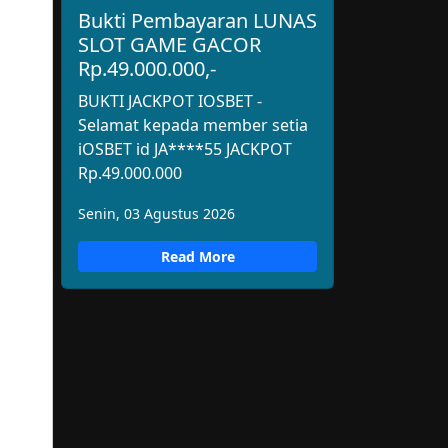
Bukti Pembayaran LUNAS
SLOT GAME GACOR
Rp.49.000.000,-
BUKTI JACKPOT IOSBET -
Selamat kepada member setia
iOSBET id JA****55 JACKPOT
Rp.49.000.000
Senin, 03 Agustus 2026
Read More