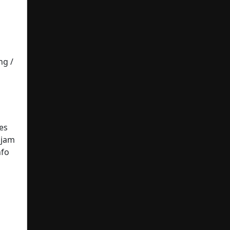
ng /
es
 jam
nfo