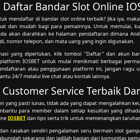
 Daftar Bandar Slot Online I
 mendaftar di bandar slot online terbaik? Jika iya, mak
at dan mudah bagi para pemainnya. Untuk memulai, kunj
Anda akan diarahkan ke halaman pendaftaran dimana And
ndi, nomor telepon, dan mata uang yang ingin digunakan.
rmasi yang diperlukan, klik tombol "Daftar" dan akun b
latform IOSBET untuk mulai menikmati berbagai permainan
endaftaran atau penggunaan platform ini, jangan ragu
tu 24/7 melalui live chat atau kontak lainnya.
 Customer Service Terbaik Dar
n yang pasti lunas, tidak ada yang dapat mengalahkan k
embantu para member dalam setiap kesulitan yang dihadap
line
IOSBET
dan tips serta trik untuk memenangkan taruhan
T dan rasakan sendiri pengalaman seru bermain slot gam
abunglah sekarang dan jadilah bagian dari komunitas pem