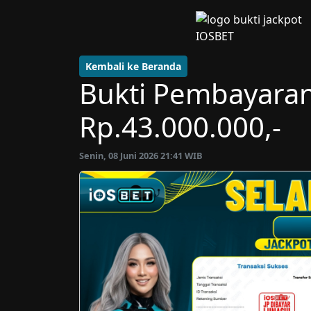
Kembali ke Beranda
Bukti Pembayar
Rp.43.000.000,-
Senin, 08 Juni 2026 21:41 WIB