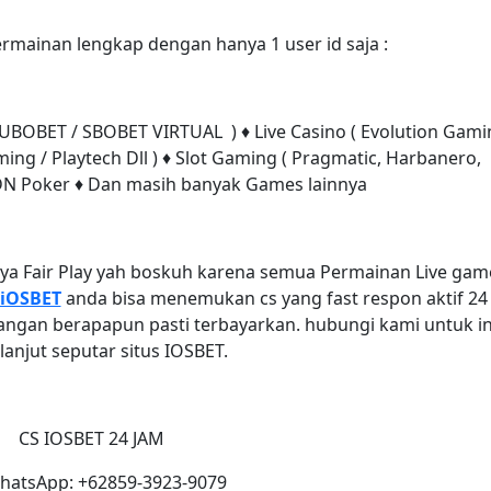
mainan lengkap dengan hanya 1 user id saja :
UBOBET / SBOBET VIRTUAL ) ♦️ Live Casino ( Evolution Gami
ing / Playtech Dll ) ♦️ Slot Gaming ( Pragmatic, Harbanero,
 IDN Poker ♦️ Dan masih banyak Games lainnya
nya Fair Play yah boskuh karena semua Permainan Live gam
iOSBET
anda bisa menemukan cs yang fast respon aktif 24
ngan berapapun pasti terbayarkan. hubungi kami untuk i
 lanjut seputar situs IOSBET.
CS IOSBET 24 JAM
hatsApp: +62859-3923-9079