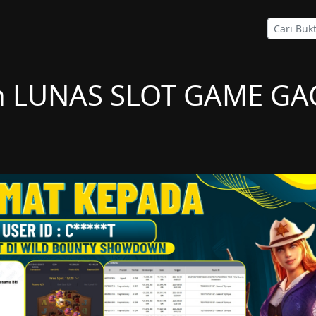
an LUNAS SLOT GAME G