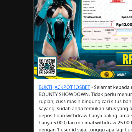
BUKTI JACKPOT IOSBET
- Selamat kepada 
BOUNTY SHOWDOWN. Tidak perlu menungg
rupiah, cuss masih bingung cari situs ba
sayang, sudah anda temukan situs yang pa
deposit dan withdraw hanya paling lama 3
hanya 5.000 dan minimal withdraw 25.00
dengan 1 user id saja. tunggu apa lagi bu