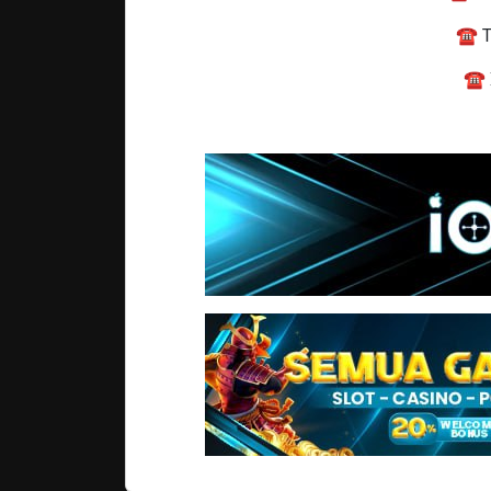
☎️ T
☎️ 