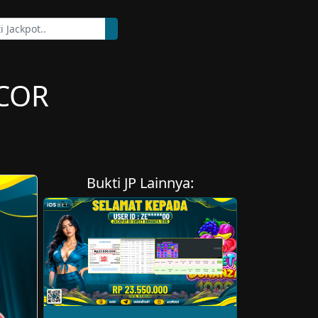
ACOR
Bukti JP Lainnya: