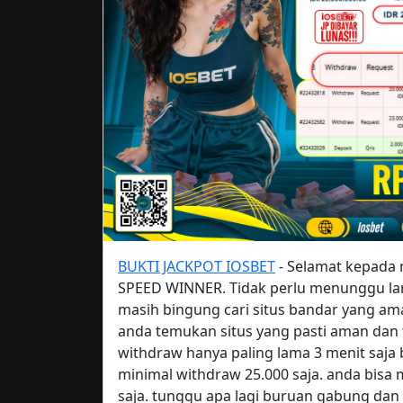
BUKTI JACKPOT IOSBET
- Selamat kepada 
SPEED WINNER. Tidak perlu menunggu lam
masih bingung cari situs bandar yang am
anda temukan situs yang pasti aman dan t
withdraw hanya paling lama 3 menit saja 
minimal withdraw 25.000 saja. anda bis
saja. tunggu apa lagi buruan gabung dan k