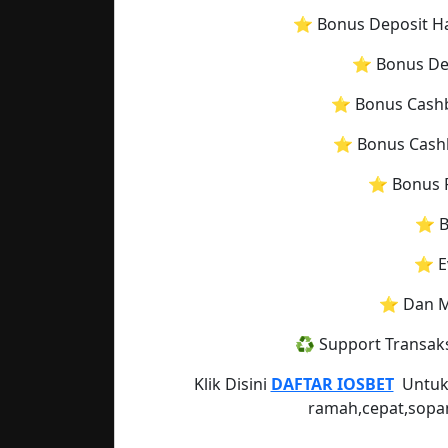
⭐️ Bonus Deposit Ha
⭐️ Bonus De
⭐️ Bonus Cash
⭐️ Bonus Cash
⭐️ Bonus 
⭐️ 
⭐️ E
⭐️ Dan M
♻️ Support Transaks
Klik Disini
DAFTAR IOSBET
Untuk 
ramah,cepat,sopan