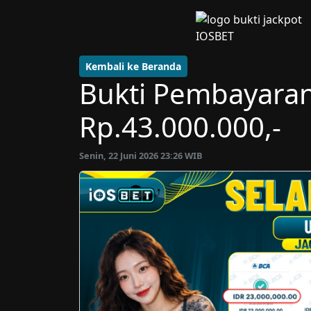
Kembali ke Beranda
Bukti Pembayar
Rp.43.000.000,-
Senin, 22 Juni 2026 23:26 WIB