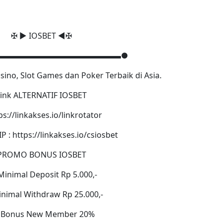
✠ ► IOSBET ◄✠
▬▬▬▬▬▬▬▬▬▬▬▬▬▬▬▬●
asino, Slot Games dan Poker Terbaik di Asia.
Link ALTERNATIF IOSBET
tps://linkakses.io/linkrotator
IP : https://linkakses.io/csiosbet
PROMO BONUS IOSBET
Minimal Deposit Rp 5.000,-
nimal Withdraw Rp 25.000,-
 Bonus New Member 20%