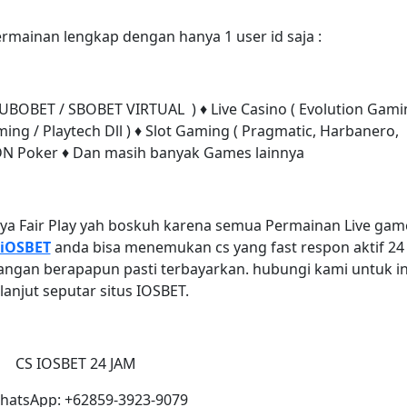
mainan lengkap dengan hanya 1 user id saja :
UBOBET / SBOBET VIRTUAL ) ♦️ Live Casino ( Evolution Gami
ing / Playtech Dll ) ♦️ Slot Gaming ( Pragmatic, Harbanero,
 IDN Poker ♦️ Dan masih banyak Games lainnya
nya Fair Play yah boskuh karena semua Permainan Live gam
iOSBET
anda bisa menemukan cs yang fast respon aktif 24
ngan berapapun pasti terbayarkan. hubungi kami untuk i
 lanjut seputar situs IOSBET.
CS IOSBET 24 JAM
hatsApp: +62859-3923-9079