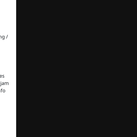
ng /
es
 jam
nfo