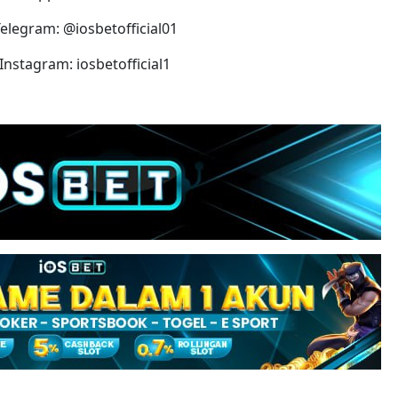
elegram: @iosbetofficial01
Instagram: iosbetofficial1