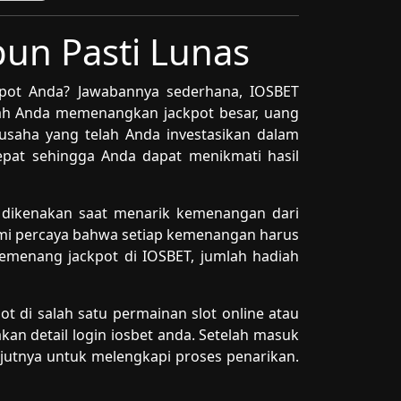
un Pasti Lunas
ot Anda? Jawabannya sederhana, IOSBET
telah Anda memenangkan jackpot besar, uang
usaha yang telah Anda investasikan dalam
pat sehingga Anda dapat menikmati hasil
g dikenakan saat menarik kemenangan dari
ami percaya bahwa setiap kemenangan harus
emenang jackpot di IOSBET, jumlah hadiah
 di salah satu permainan slot online atau
an detail login iosbet anda. Setelah masuk
njutnya untuk melengkapi proses penarikan.