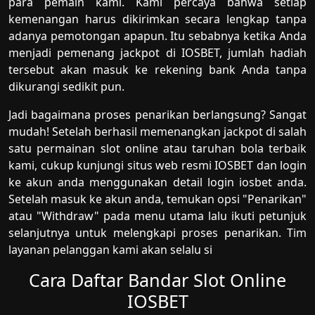
para pemain kami. Kami percaya bahwa setiap
kemenangan harus dikirimkan secara lengkap tanpa
adanya pemotongan apapun. Itu sebabnya ketika Anda
menjadi pemenang jackpot di IOSBET, jumlah hadiah
tersebut akan masuk ke rekening bank Anda tanpa
dikurangi sedikit pun.
Jadi bagaimana proses penarikan berlangsung? Sangat
mudah! Setelah berhasil memenangkan jackpot di salah
satu permainan slot online atau taruhan bola terbaik
kami, cukup kunjungi situs web resmi IOSBET dan login
ke akun anda menggunakan detail login iosbet anda.
Setelah masuk ke akun anda, temukan opsi "Penarikan"
atau "Withdraw" pada menu utama lalu ikuti petunjuk
selanjutnya untuk melengkapi proses penarikan. Tim
layanan pelanggan kami akan selalu si
Cara Daftar Bandar Slot Online
IOSBET