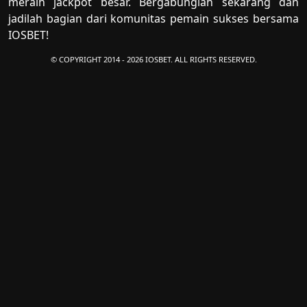
meraih jackpot besar. Bergabunglah sekarang dan
jadilah bagian dari komunitas pemain sukses bersama
IOSBET!
© COPYRIGHT 2014 - 2026 IOSBET. ALL RIGHTS RESERVED.