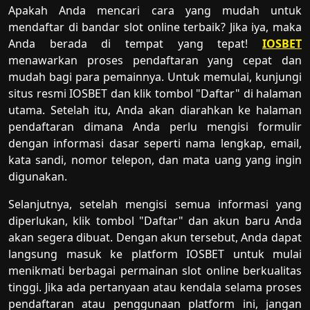
Apakah Anda mencari cara yang mudah untuk
mendaftar di bandar slot online terbaik? Jika iya, maka
Anda berada di tempat yang tepat!
IOSBET
menawarkan proses pendaftaran yang cepat dan
mudah bagi para pemainnya. Untuk memulai, kunjungi
situs resmi IOSBET dan klik tombol "Daftar" di halaman
utama. Setelah itu, Anda akan diarahkan ke halaman
pendaftaran dimana Anda perlu mengisi formulir
dengan informasi dasar seperti nama lengkap, email,
kata sandi, nomor telepon, dan mata uang yang ingin
digunakan.
Selanjutnya, setelah mengisi semua informasi yang
diperlukan, klik tombol "Daftar" dan akun baru Anda
akan segera dibuat. Dengan akun tersebut, Anda dapat
langsung masuk ke platform IOSBET untuk mulai
menikmati berbagai permainan slot online berkualitas
tinggi. Jika ada pertanyaan atau kendala selama proses
pendaftaran atau penggunaan platform ini, jangan