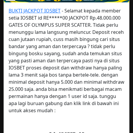
BUKTI JACKPOT IOSBET
- Selamat kepada member
setia IOSBET id RE*****00 JACKPOT Rp.48.000.000
GATES OF OLYMPUS SUPER SCATTER. Tidak perlu
menunggu lama langsung meluncur. Deposit receh
cuan jutaan rupiah, cuss masih bingung cari situs
bandar yang aman dan terpercaya ? tidak perlu
bingung bosku sayang, sudah anda temukan situs
yang pasti aman dan terpercaya pasti nya di situs
IOSBET proses deposit dan withdraw hanya paling
lama 3 menit saja bos tanpa bertele-tele. dengan
minimal deposit hanya 5.000 dan minimal withdraw
25.000 saja. anda bisa menikmati berbagai macam
permainan hanya dengan 1 user id saja. tunggu
apa lagi buruan gabung dan klik link di bawah ini
untuk akses mudah :