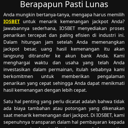
Berapapun Pasti Lunas
Anda mungkin bertanya-tanya, mengapa harus memilih
IOSBET
untuk menarik kemenangan jackpot Anda?
Jawabannya sederhana, IOSBET menyediakan proses
penarikan tercepat dan paling efisien di industri ini.
Dalam hitungan jam setelah Anda memenangkan
jackpot besar, uang hasil kemenangan itu akan
langsung ditransfer ke akun bank Anda. Kami
menghargai waktu dan usaha yang telah Anda
investasikan dalam permainan, itulah sebabnya kami
berkomitmen untuk memberikan pengalaman
penarikan yang cepat sehingga Anda dapat menikmati
hasil kemenangan dengan lebih cepat.
Satu hal penting yang perlu dicatat adalah bahwa tidak
ada biaya tambahan atau potongan yang dikenakan
saat menarik kemenangan dari jackpot. Di IOSBET, kami
sepenuhnya transparan dalam hal pembayaran kepada