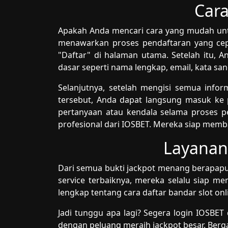
Cara
Apakah Anda mencari cara yang mudah untuk
menawarkan proses pendaftaran yang cep
"Daftar" di halaman utama. Setelah itu, 
dasar seperti nama lengkap, email, kata sa
Selanjutnya, setelah mengisi semua info
tersebut, Anda dapat langsung masuk ke p
pertanyaan atau kendala selama proses p
profesional dari IOSBET. Mereka siap memban
Layanan
Dari semua bukti jackpot menang berapapu
service terbaiknya, mereka selalu siap m
lengkap tentang cara daftar bandar slot on
Jadi tunggu apa lagi? Segera login IOSBE
dengan peluang meraih jackpot besar. Berg