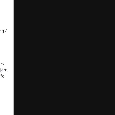
ng /
es
 jam
nfo