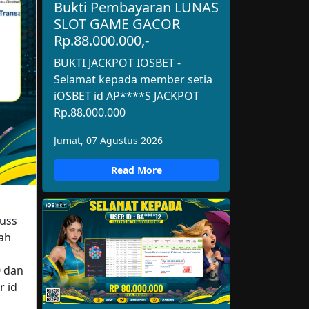
Bukti Pembayaran LUNAS
SLOT GAME GACOR
Rp.88.000.000,-
BUKTI JACKPOT IOSBET -
Selamat kepada member setia
iOSBET id AP****S JACKPOT
Rp.88.000.000
Jumat, 07 Agustus 2026
Read More
cuss
dah
0 dan
r id