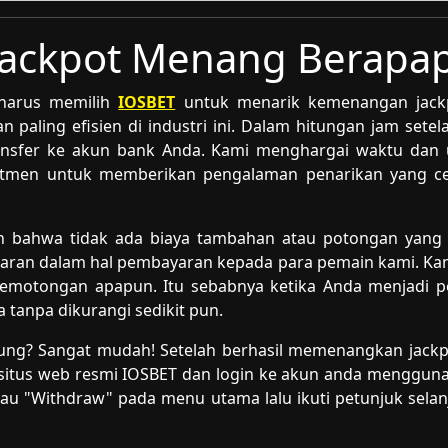
 Jackpot Menang Berapap
 harus memilih
IOSBET
untuk menarik kemenangan jackp
 paling efisien di industri ini. Dalam hitungan jam se
ansfer ke akun bank Anda. Kami menghargai waktu dan 
itmen untuk memberikan pengalaman penarikan yang ce
lah bahwa tidak ada biaya tambahan atau potongan yan
sparan dalam hal pembayaran kepada para pemain kami. K
pemotongan apapun. Itu sebabnya ketika Anda menjadi p
 tanpa dikurangi sedikit pun.
ung? Sangat mudah! Setelah berhasil memenangkan jackpot
 situs web resmi IOSBET dan login ke akun anda menggunak
au "Withdraw" pada menu utama lalu ikuti petunjuk sela