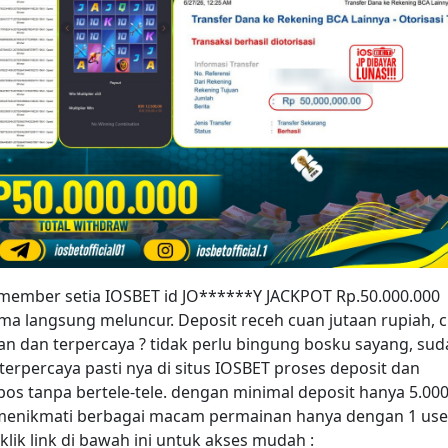
member setia IOSBET id JO******Y JACKPOT Rp.50.000.000
a langsung meluncur. Deposit receh cuan jutaan rupiah, 
an dan terpercaya ? tidak perlu bingung bosku sayang, su
erpercaya pasti nya di situs IOSBET proses deposit dan
bos tanpa bertele-tele. dengan minimal deposit hanya 5.00
a menikmati berbagai macam permainan hanya dengan 1 use
lik link di bawah ini untuk akses mudah :