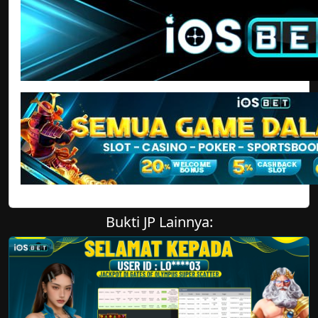
Bukti JP Lainnya: