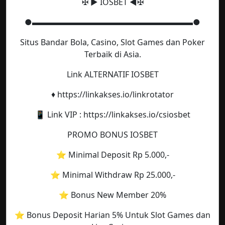
✠ ► IOSBET ◄✠
●▬▬▬▬▬▬▬▬▬▬▬▬▬▬▬▬▬▬▬▬●
Situs Bandar Bola, Casino, Slot Games dan Poker
Terbaik di Asia.
Link ALTERNATIF IOSBET
♦️ https://linkakses.io/linkrotator
📱 Link VIP : https://linkakses.io/csiosbet
PROMO BONUS IOSBET
⭐️ Minimal Deposit Rp 5.000,-
⭐️ Minimal Withdraw Rp 25.000,-
⭐️ Bonus New Member 20%
⭐️ Bonus Deposit Harian 5% Untuk Slot Games dan