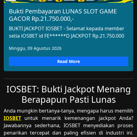
Bukti Pembayaran LUNAS SLOT GAME
GACOR Rp.21.750.000,-
BUKTI JACKPOT IOSBET - Selamat kepada member
setia iOSBET id FE******D JACKPOT Rp.21.750.000
Minggu, 09 Agustus 2026
Read More
IOSBET: Bukti Jackpot Menang
Berapapun Pasti Lunas
Anda mungkin bertanya-tanya, mengapa harus memilih
IOSBET
untuk menarik kemenangan jackpot Anda?
Jawabannya sederhana, IOSBET menyediakan proses
penarikan tercepat dan paling efisien di industri ini.