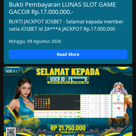
Bukti Pembayaran LUNAS SLOT GAME
GACOR Rp.17.000.000.-
BUKTI JACKPOT IOSBET - Selamat kepada member
setia iOSBET id ZA***A JACKPOT Rp.17.000.000
Minggu, 09 Agustus 2026
Read More