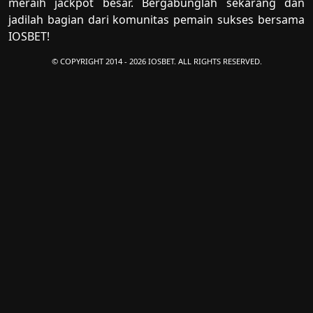
meraih jackpot besar. Bergabunglah sekarang dan
jadilah bagian dari komunitas pemain sukses bersama
IOSBET!
© COPYRIGHT 2014 - 2026 IOSBET. ALL RIGHTS RESERVED.