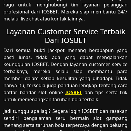
ragu untuk menghubungi tim layanan pelanggan
profesional dari IOSBET. Mereka siap membantu 24/7
melalui live chat atau kontak lainnya.
Layanan Customer Service Terbaik
Dari IOSBET
Dari semua bukti jackpot menang berapapun yang
pasti lunas, tidak ada yang dapat mengalahkan
keunggulan IOSBET. Dengan layanan customer service
terbaiknya, mereka selalu siap membantu para
member dalam setiap kesulitan yang dihadapi. Tidak
hanya itu, tersedia juga panduan lengkap tentang cara
daftar bandar slot online
IOSBET
dan tips serta trik
untuk memenangkan taruhan bola terbaik.
Jadi tunggu apa lagi? Segera login IOSBET dan rasakan
sendiri pengalaman seru bermain slot gampang
menang serta taruhan bola terpercaya dengan peluang