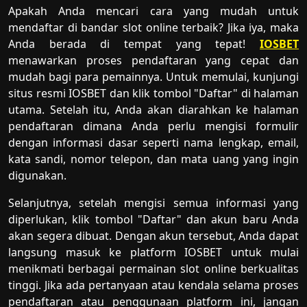
Apakah Anda mencari cara yang mudah untuk
mendaftar di bandar slot online terbaik? Jika iya, maka
Anda berada di tempat yang tepat!
IOSBET
menawarkan proses pendaftaran yang cepat dan
mudah bagi para pemainnya. Untuk memulai, kunjungi
situs resmi IOSBET dan klik tombol "Daftar" di halaman
utama. Setelah itu, Anda akan diarahkan ke halaman
pendaftaran dimana Anda perlu mengisi formulir
dengan informasi dasar seperti nama lengkap, email,
kata sandi, nomor telepon, dan mata uang yang ingin
digunakan.
Selanjutnya, setelah mengisi semua informasi yang
diperlukan, klik tombol "Daftar" dan akun baru Anda
akan segera dibuat. Dengan akun tersebut, Anda dapat
langsung masuk ke platform IOSBET untuk mulai
menikmati berbagai permainan slot online berkualitas
tinggi. Jika ada pertanyaan atau kendala selama proses
pendaftaran atau penggunaan platform ini, jangan