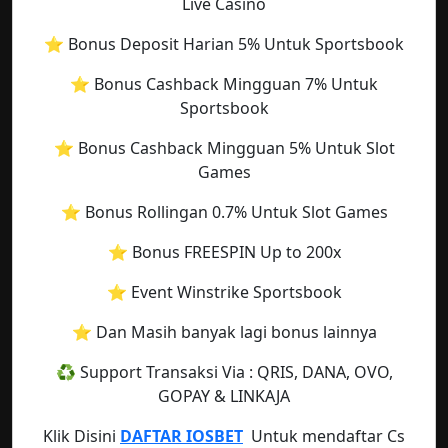
Live Casino
⭐️ Bonus Deposit Harian 5% Untuk Sportsbook
⭐️ Bonus Cashback Mingguan 7% Untuk
Sportsbook
⭐️ Bonus Cashback Mingguan 5% Untuk Slot
Games
⭐️ Bonus Rollingan 0.7% Untuk Slot Games
⭐️ Bonus FREESPIN Up to 200x
⭐️ Event Winstrike Sportsbook
⭐️ Dan Masih banyak lagi bonus lainnya
♻️ Support Transaksi Via : QRIS, DANA, OVO,
GOPAY & LINKAJA
Klik Disini
DAFTAR IOSBET
Untuk mendaftar Cs