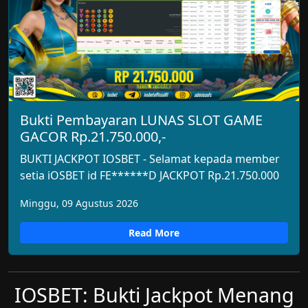
Bukti Pembayaran LUNAS SLOT GAME
GACOR Rp.21.750.000,-
BUKTI JACKPOT IOSBET - Selamat kepada member
setia iOSBET id FE******D JACKPOT Rp.21.750.000
Minggu, 09 Agustus 2026
Read More
IOSBET: Bukti Jackpot Menang