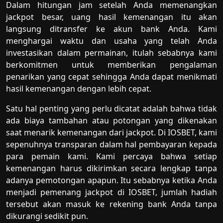
Dalam hitungan jam setelah Anda memenangkan
jackpot besar, uang hasil kemenangan itu akan
langsung ditransfer ke akun bank Anda. Kami
menghargai waktu dan usaha yang telah Anda
investasikan dalam permainan, itulah sebabnya kami
berkomitmen untuk memberikan pengalaman
penarikan yang cepat sehingga Anda dapat menikmati
hasil kemenangan dengan lebih cepat.
Satu hal penting yang perlu dicatat adalah bahwa tidak
ada biaya tambahan atau potongan yang dikenakan
saat menarik kemenangan dari jackpot. Di IOSBET, kami
sepenuhnya transparan dalam hal pembayaran kepada
para pemain kami. Kami percaya bahwa setiap
kemenangan harus dikirimkan secara lengkap tanpa
adanya pemotongan apapun. Itu sebabnya ketika Anda
menjadi pemenang jackpot di IOSBET, jumlah hadiah
tersebut akan masuk ke rekening bank Anda tanpa
dikurangi sedikit pun.