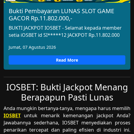
Bukti Pembayaran LUNAS SLOT GAME
GACOR Rp.11.802.000,-
BUKTI JACKPOT IOSBET - Selamat kepada member
setia iOSBET id SI*****12 JACKPOT Rp.11.802.000
Jumat, 07 Agustus 2026
Read More
IOSBET: Bukti Jackpot Menang
Berapapun Pasti Lunas
Anda mungkin bertanya-tanya, mengapa harus memilih
IOSBET
untuk menarik kemenangan jackpot Anda?
Jawabannya sederhana, IOSBET menyediakan proses
penarikan tercepat dan paling efisien di industri ini.