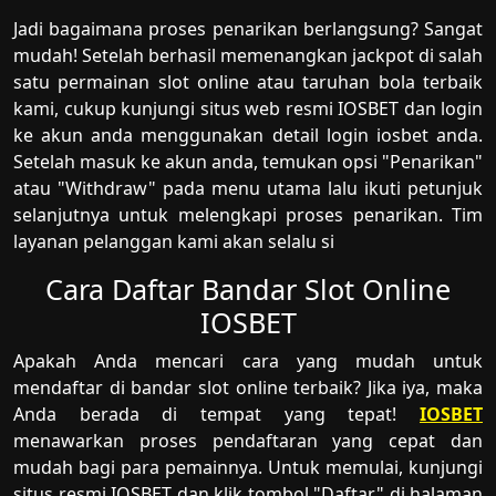
Jadi bagaimana proses penarikan berlangsung? Sangat
mudah! Setelah berhasil memenangkan jackpot di salah
satu permainan slot online atau taruhan bola terbaik
kami, cukup kunjungi situs web resmi IOSBET dan login
ke akun anda menggunakan detail login iosbet anda.
Setelah masuk ke akun anda, temukan opsi "Penarikan"
atau "Withdraw" pada menu utama lalu ikuti petunjuk
selanjutnya untuk melengkapi proses penarikan. Tim
layanan pelanggan kami akan selalu si
Cara Daftar Bandar Slot Online
IOSBET
Apakah Anda mencari cara yang mudah untuk
mendaftar di bandar slot online terbaik? Jika iya, maka
Anda berada di tempat yang tepat!
IOSBET
menawarkan proses pendaftaran yang cepat dan
mudah bagi para pemainnya. Untuk memulai, kunjungi
situs resmi IOSBET dan klik tombol "Daftar" di halaman