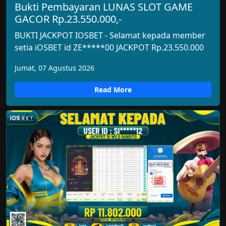
Bukti Pembayaran LUNAS SLOT GAME
GACOR Rp.23.550.000,-
BUKTI JACKPOT IOSBET - Selamat kepada member
setia iOSBET id ZE*****00 JACKPOT Rp.23.550.000
Jumat, 07 Agustus 2026
Read More