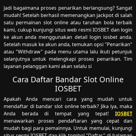
Jadi bagaimana proses penarikan berlangsung? Sangat
mudah! Setelah berhasil memenangkan jackpot di salah
satu permainan slot online atau taruhan bola terbaik
kami, cukup kunjungi situs web resmi IOSBET dan login
ke akun anda menggunakan detail login iosbet anda.
Setelah masuk ke akun anda, temukan opsi "Penarikan"
atau "Withdraw" pada menu utama lalu ikuti petunjuk
selanjutnya untuk melengkapi proses penarikan. Tim
layanan pelanggan kami akan selalu si
Cara Daftar Bandar Slot Online
IOSBET
Apakah Anda mencari cara yang mudah untuk
mendaftar di bandar slot online terbaik? Jika iya, maka
Anda berada di tempat yang tepat!
IOSBET
menawarkan proses pendaftaran yang cepat dan
mudah bagi para pemainnya. Untuk memulai, kunjungi
situs resmi IOSBET dan klik tombol "Daftar" di halaman