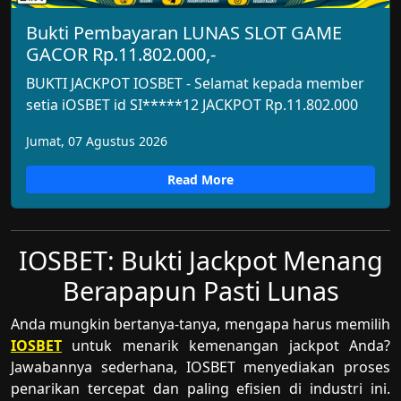
Bukti Pembayaran LUNAS SLOT GAME
GACOR Rp.11.802.000,-
BUKTI JACKPOT IOSBET - Selamat kepada member
setia iOSBET id SI*****12 JACKPOT Rp.11.802.000
Jumat, 07 Agustus 2026
Read More
IOSBET: Bukti Jackpot Menang
Berapapun Pasti Lunas
Anda mungkin bertanya-tanya, mengapa harus memilih
IOSBET
untuk menarik kemenangan jackpot Anda?
Jawabannya sederhana, IOSBET menyediakan proses
penarikan tercepat dan paling efisien di industri ini.