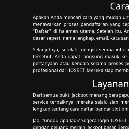
Cara
Apakah Anda mencari cara yang mudah untuk
menawarkan proses pendaftaran yang cep
"Daftar" di halaman utama. Setelah itu, 
dasar seperti nama lengkap, email, kata sa
Selanjutnya, setelah mengisi semua info
tersebut, Anda dapat langsung masuk ke p
pertanyaan atau kendala selama proses p
profesional dari IOSBET. Mereka siap memban
Layanan
Dari semua bukti jackpot menang berapapu
service terbaiknya, mereka selalu siap m
lengkap tentang cara daftar bandar slot on
Jadi tunggu apa lagi? Segera login IOSBE
dengan peluang meraih jackpot besar. Berg