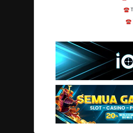
☎️ T
☎️ 