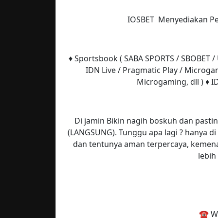
IOSBET Menyediakan Per
♦️ Sportsbook ( SABA SPORTS / SBOBET / 
IDN Live / Pragmatic Play / Microgam
Microgaming, dll ) ♦️
Di jamin Bikin nagih boskuh dan pasti
(LANGSUNG). Tunggu apa lagi ? hanya di
dan tentunya aman terpercaya, kemena
lebih
☎️ W