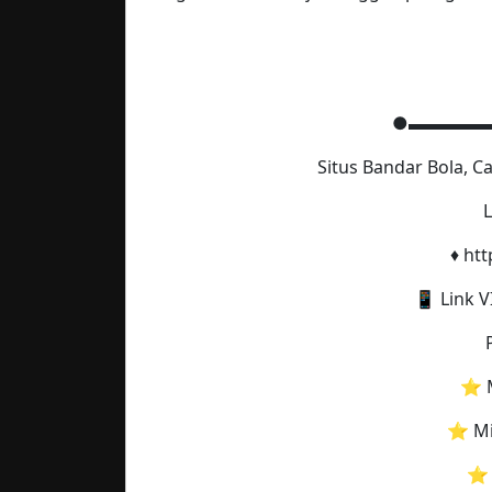
●▬▬▬▬
Situs Bandar Bola, C
♦️ ht
📱 Link V
⭐️ 
⭐️ Mi
⭐️