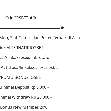
✠ ► IOSBET ◄✠
▬▬▬▬▬▬▬▬▬▬▬▬▬▬▬▬●
asino, Slot Games dan Poker Terbaik di Asia.
Link ALTERNATIF IOSBET
tps://linkakses.io/linkrotator
IP : https://linkakses.io/csiosbet
PROMO BONUS IOSBET
Minimal Deposit Rp 5.000,-
nimal Withdraw Rp 25.000,-
 Bonus New Member 20%