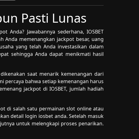
un Pasti Lunas
ot Anda? Jawabannya sederhana, IOSBET
telah Anda memenangkan jackpot besar, uang
usaha yang telah Anda investasikan dalam
pat sehingga Anda dapat menikmati hasil
g dikenakan saat menarik kemenangan dari
ami percaya bahwa setiap kemenangan harus
emenang jackpot di IOSBET, jumlah hadiah
 di salah satu permainan slot online atau
an detail login iosbet anda. Setelah masuk
njutnya untuk melengkapi proses penarikan.