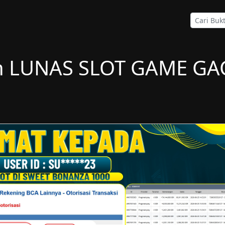
an LUNAS SLOT GAME G