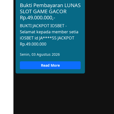
Bukti Pembayaran LUNAS
SLOT GAME GACOR
Rp.49.000.000,-
BUKTI JACKPOT IOSBET -
Selamat kepada member setia
iOSBET id JA****55 JACKPOT
Rp.49.000.000
Senin, 03 Agustus 2026
Read More