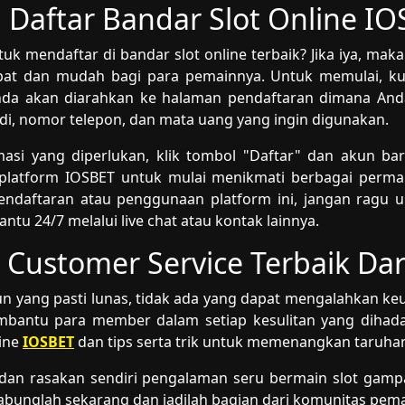
 Daftar Bandar Slot Online I
 mendaftar di bandar slot online terbaik? Jika iya, mak
at dan mudah bagi para pemainnya. Untuk memulai, kunj
Anda akan diarahkan ke halaman pendaftaran dimana And
ndi, nomor telepon, dan mata uang yang ingin digunakan.
rmasi yang diperlukan, klik tombol "Daftar" dan akun b
latform IOSBET untuk mulai menikmati berbagai permainan
endaftaran atau penggunaan platform ini, jangan ragu
tu 24/7 melalui live chat atau kontak lainnya.
 Customer Service Terbaik Dar
n yang pasti lunas, tidak ada yang dapat mengalahkan k
embantu para member dalam setiap kesulitan yang dihadap
line
IOSBET
dan tips serta trik untuk memenangkan taruhan
T dan rasakan sendiri pengalaman seru bermain slot gam
abunglah sekarang dan jadilah bagian dari komunitas pem