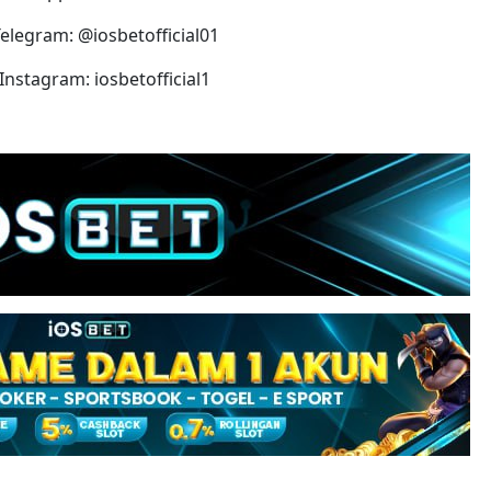
elegram: @iosbetofficial01
Instagram: iosbetofficial1