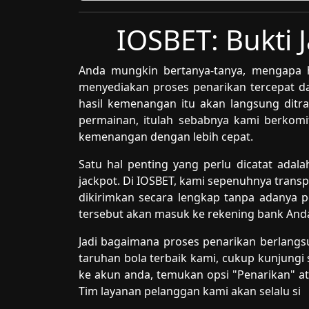
IOSBET: Bukti
Anda mungkin bertanya-tanya, mengapa
menyediakan proses penarikan tercepat dan
hasil kemenangan itu akan langsung ditr
permainan, itulah sebabnya kami berkom
kemenangan dengan lebih cepat.
Satu hal penting yang perlu dicatat ada
jackpot. Di IOSBET, kami sepenuhnya tran
dikirimkan secara lengkap tanpa adanya 
tersebut akan masuk ke rekening bank Anda
Jadi bagaimana proses penarikan berlangs
taruhan bola terbaik kami, cukup kunjungi
ke akun anda, temukan opsi "Penarikan" at
Tim layanan pelanggan kami akan selalu si