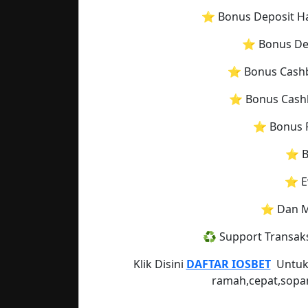
⭐️ Bonus Deposit Ha
⭐️ Bonus De
⭐️ Bonus Cash
⭐️ Bonus Cash
⭐️ Bonus 
⭐️ 
⭐️ E
⭐️ Dan M
♻️ Support Transaks
Klik Disini
DAFTAR IOSBET
Untuk 
ramah,cepat,sopan