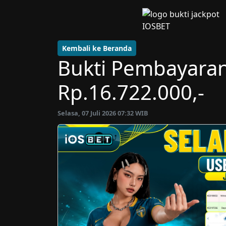
Kembali ke Beranda
Bukti Pembayar
Rp.16.722.000,-
Selasa, 07 Juli 2026 07:32 WIB