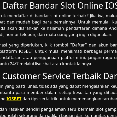
 Daftar Bandar Slot Online I
 mendaftar di bandar slot online terbaik? Jika iya, mak
at dan mudah bagi para pemainnya. Untuk memulai, kunj
Anda akan diarahkan ke halaman pendaftaran dimana And
ndi, nomor telepon, dan mata uang yang ingin digunakan.
rmasi yang diperlukan, klik tombol "Daftar" dan akun b
latform IOSBET untuk mulai menikmati berbagai permainan
endaftaran atau penggunaan platform ini, jangan ragu
tu 24/7 melalui live chat atau kontak lainnya.
 Customer Service Terbaik Dar
n yang pasti lunas, tidak ada yang dapat mengalahkan k
embantu para member dalam setiap kesulitan yang dihadap
line
IOSBET
dan tips serta trik untuk memenangkan taruhan
T dan rasakan sendiri pengalaman seru bermain slot gam
abunglah sekarang dan jadilah bagian dari komunitas pem