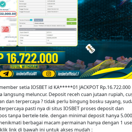
member setia IOSBET id KA*****01 JACKPOT Rp.16.722.000
langsung meluncur. Deposit receh cuan jutaan rupiah, cu
an dan terpercaya ? tidak perlu bingung bosku sayang, su
erpercaya pasti nya di situs IOSBET proses deposit dan
bos tanpa bertele-tele. dengan minimal deposit hanya 5.00
a menikmati berbagai macam permainan hanya dengan 1 use
lik link di bawah ini untuk akses mudah :