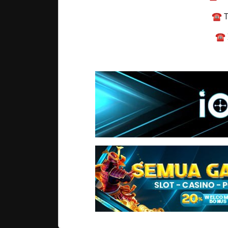
☎️ T
☎️ 