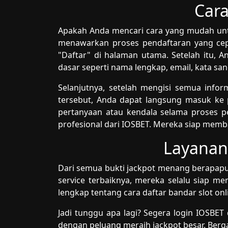
Cara
Apakah Anda mencari cara yang mudah untuk
menawarkan proses pendaftaran yang cep
"Daftar" di halaman utama. Setelah itu, 
dasar seperti nama lengkap, email, kata sa
Selanjutnya, setelah mengisi semua info
tersebut, Anda dapat langsung masuk ke p
pertanyaan atau kendala selama proses p
profesional dari IOSBET. Mereka siap memban
Layanan
Dari semua bukti jackpot menang berapapu
service terbaiknya, mereka selalu siap m
lengkap tentang cara daftar bandar slot on
Jadi tunggu apa lagi? Segera login IOSBE
dengan peluang meraih jackpot besar. Berg