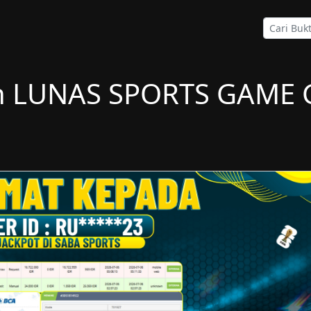
an LUNAS SPORTS GAME