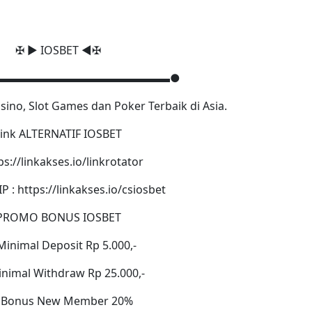
✠ ► IOSBET ◄✠
▬▬▬▬▬▬▬▬▬▬▬▬▬▬▬▬●
asino, Slot Games dan Poker Terbaik di Asia.
Link ALTERNATIF IOSBET
tps://linkakses.io/linkrotator
IP : https://linkakses.io/csiosbet
PROMO BONUS IOSBET
Minimal Deposit Rp 5.000,-
nimal Withdraw Rp 25.000,-
 Bonus New Member 20%