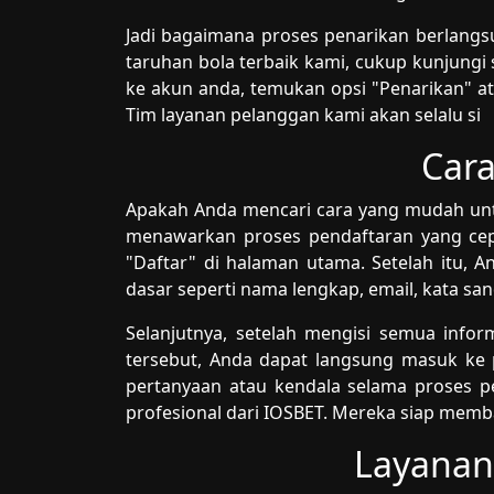
Jadi bagaimana proses penarikan berlangs
taruhan bola terbaik kami, cukup kunjungi
ke akun anda, temukan opsi "Penarikan" at
Tim layanan pelanggan kami akan selalu si
Cara
Apakah Anda mencari cara yang mudah untuk
menawarkan proses pendaftaran yang cep
"Daftar" di halaman utama. Setelah itu, 
dasar seperti nama lengkap, email, kata sa
Selanjutnya, setelah mengisi semua info
tersebut, Anda dapat langsung masuk ke p
pertanyaan atau kendala selama proses p
profesional dari IOSBET. Mereka siap memban
Layanan