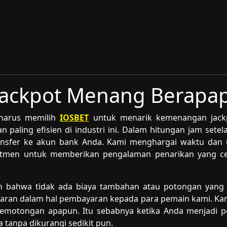
 Jackpot Menang Berapap
 harus memilih
IOSBET
untuk menarik kemenangan jackp
 paling efisien di industri ini. Dalam hitungan jam se
ansfer ke akun bank Anda. Kami menghargai waktu dan 
itmen untuk memberikan pengalaman penarikan yang ce
lah bahwa tidak ada biaya tambahan atau potongan yan
sparan dalam hal pembayaran kepada para pemain kami. K
pemotongan apapun. Itu sebabnya ketika Anda menjadi p
 tanpa dikurangi sedikit pun.