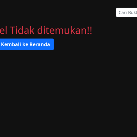
kel Tidak ditemukan!!
Kembali ke Beranda