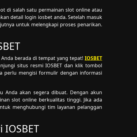
 di salah satu permainan slot online atau
an detail login iosbet anda. Setelah masuk
njutnya untuk melengkapi proses penarikan.
OSBET
a Anda berada di tempat yang tepat!
IOSBET
ungi situs resmi IOSBET dan klik tombol
a perlu mengisi formulir dengan informasi
aru Anda akan segera dibuat. Dengan akun
 slot online berkualitas tinggi. Jika ada
 untuk menghubungi tim layanan pelanggan
i IOSBET