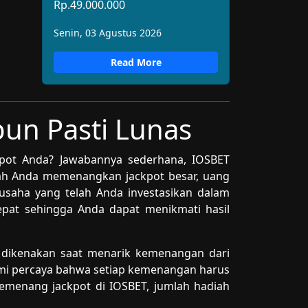
Rp.49.000.000
Senin, 03 Agustus 2026
Read More
un Pasti Lunas
ot Anda? Jawabannya sederhana, IOSBET
telah Anda memenangkan jackpot besar, uang
usaha yang telah Anda investasikan dalam
pat sehingga Anda dapat menikmati hasil
g dikenakan saat menarik kemenangan dari
ami percaya bahwa setiap kemenangan harus
emenang jackpot di IOSBET, jumlah hadiah