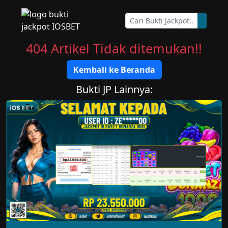
404 Artikel Tidak ditemukan!!
Kembali ke Beranda
Bukti JP Lainnya: